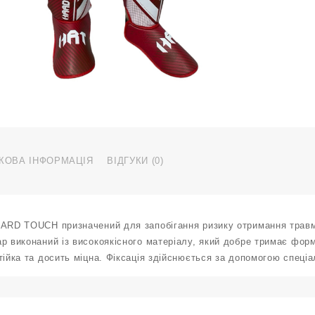
ч
р
D
к
КОВА ІНФОРМАЦІЯ
ВІДГУКИ (0)
HARD TOUCH призначений для запобігання ризику отримання травм 
р виконаний із високоякісного матеріалу, який добре тримає фор
тійка та досить міцна. Фіксація здійснюється за допомогою спеціа