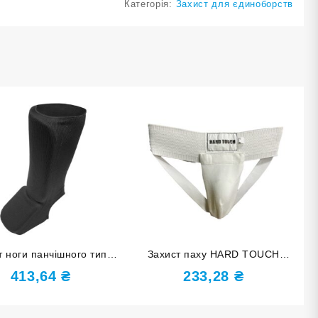
Категорія:
Захист для єдиноборств
т ноги панчішного типу
Захист паху HARD TOUCH
ий розмір L 748-3L-Ч
розмір S білий
413,64
₴
233,28
₴