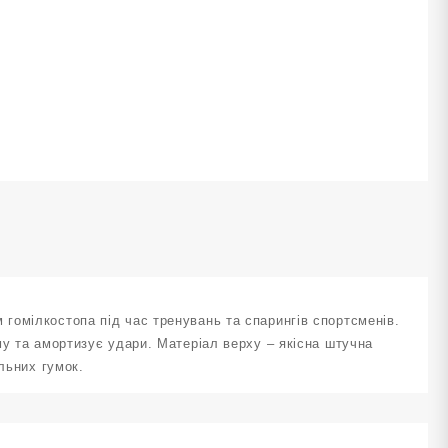
ервоний
озмір
M
X
ількість
гомілкостопа під час тренувань та спарингів спортсменів.
му та амортизує удари. Матеріал верху – якісна штучна
льних гумок.