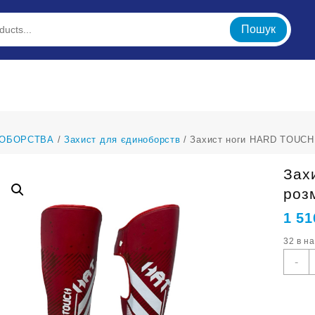
Пошук
ОБОРСТВА
/
Захист для єдиноборств
/ Захист ноги HARD TOUCH
Зах
роз
1 51
32 в н
З
-
н
H
T