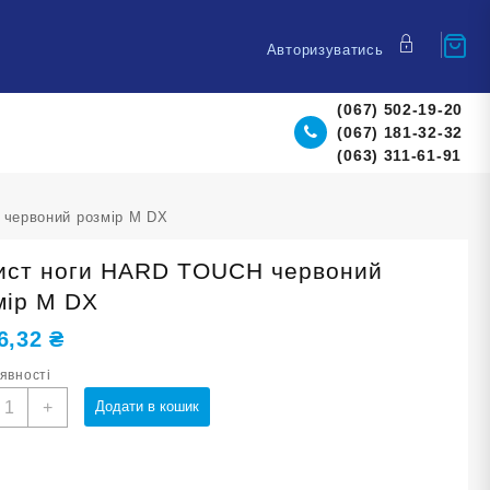
Авторизуватись
(067) 502-19-20
(067) 181-32-32
(063) 311-61-91
 червоний розмір M DX
ист ноги HARD TOUCH червоний
мір M DX
6,32
₴
аявності
ахист
+
Додати в кошик
оги
ARD
OUCH