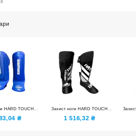
48
вари
оги HARD TOUCH
Захист ноги HARD TOUCH
Захис
мір S ребристий
чорний розмір S DX
чорн
283,04
₴
1 516,32
₴