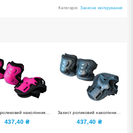
Категорія:
Захисне екіпірування
 роликовий наколінники,
Захист роликовий наколінники
тники, накладки на кисті
налокітники накладки на кисті
437,40
₴
437,40
₴
р S HJ-HDD-S-rose red
розмір М чорний HJ-HDD-М-
black