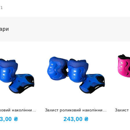
71
вари
ковий наколінники
Захист роликовий наколінники
Захист
 накладки на кисті
налокітники накладки на кисті
налокі
3,00
₴
243,00
₴
иній HJ-D-S-blue
розмір М синій HJ-D-M-blue
розмі