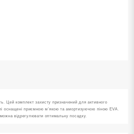
аколінники
алокітники
акладки
а
исті
озмір
М
иній
J-
DD-
-
lue
ількість
сть. Цей комплект захисту призначений для активного
еталі оснащені приємною м’якою та амортизуючою піною EVA.
их можна відрегулювати оптимальну посадку.