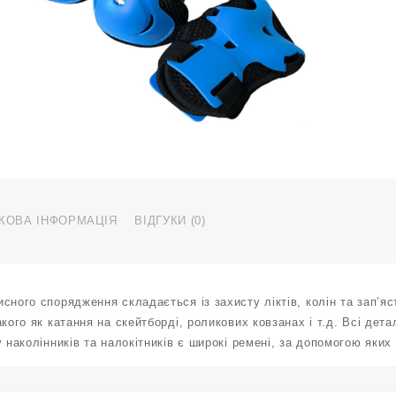
н
н
н
н
к
р
с
H
H
М
b
КОВА ІНФОРМАЦІЯ
ВІДГУКИ (0)
к
сного спорядження складається із захисту ліктів, колін та зап’я
акого як катання на скейтборді, роликових ковзанах і т.д. Всі д
у наколінників та налокітників є широкі ремені, за допомогою як