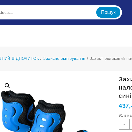
Пошук
ВНИЙ ВІДПОЧИНОК
/
Захисне екіпірування
/ Захист роликовий нак
Зах
нало
син
437
91 в н
З
-
р