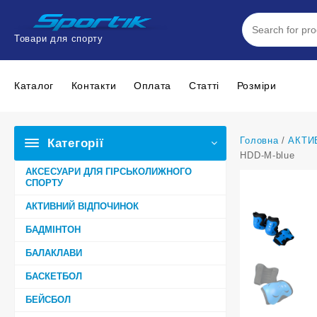
Перейти
до
вмісту
Товари для спорту
Каталог
Контакти
Оплата
Статтi
Розміри
Головна
/
АКТИ
Категорії
HDD-М-blue
АКСЕСУАРИ ДЛЯ ГІРСЬКОЛИЖНОГО
СПОРТУ
АКТИВНИЙ ВІДПОЧИНОК
БАДМІНТОН
БАЛАКЛАВИ
БАСКЕТБОЛ
БЕЙСБОЛ