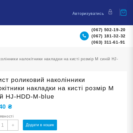
Авторизуватись
(067) 502-19-20
(067) 181-32-32
(063) 311-61-91
олінники налокітники накладки на кисті розмір М синій HJ-
ист роликовий наколінники
кітники накладки на кисті розмір М
ій HJ-HDD-М-blue
,40
₴
аявності
ахист
+
Додати в кошик
оликовий