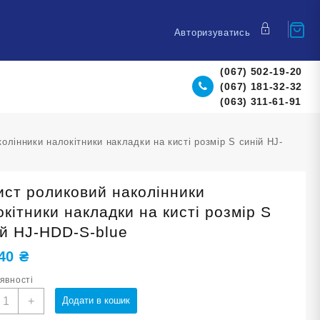
Авторизуватись
(067) 502-19-20
(067) 181-32-32
(063) 311-61-91
олінники налокітники накладки на кисті розмір S синій HJ-
ист роликовий наколінники
кітники накладки на кисті розмір S
ій HJ-HDD-S-blue
,40
₴
аявності
ахист
+
Додати в кошик
оликовий