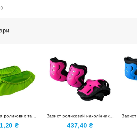
70
вари
я роликових та
Захист роликовий наколінники,
Захист
 ковзанів WGH
налокітники, накладки на кисті
налокі
1,20
₴
437,40
₴
алатові
розмір S HJ-HDD-S-rose red
розмір