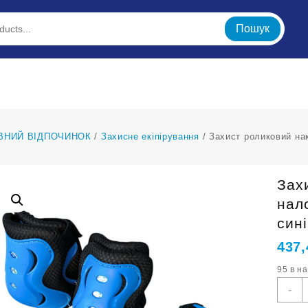
Пошук
ВНИЙ ВІДПОЧИНОК
/
Захисне екіпірування
/ Захист роликовий нак
Зах
нало
син
437
95 в н
З
-
р