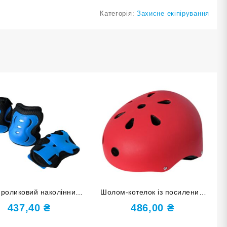
Категорія:
Захисне екіпірування
 роликовий наколінники
Шолом-котелок із посиленим
тники накладки на кисті
захистом TK-MH1
437,40
₴
486,00
₴
 L синій HJ-HDD-L-blue