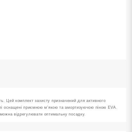
аколінники
алокітники
акладки
а
исті
озмір
иній
J-
DD-
-
lue
ількість
сть. Цей комплект захисту призначений для активного
еталі оснащені приємною м’якою та амортизуючою піною EVA.
их можна відрегулювати оптимальну посадку.