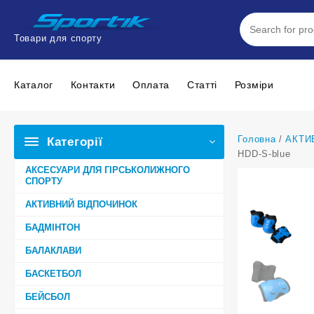
Перейти
до
вмісту
Товари для спорту
Каталог
Контакти
Оплата
Статтi
Розміри
Головна
/
АКТИ
Категорії
HDD-S-blue
АКСЕСУАРИ ДЛЯ ГІРСЬКОЛИЖНОГО
СПОРТУ
АКТИВНИЙ ВІДПОЧИНОК
БАДМІНТОН
БАЛАКЛАВИ
БАСКЕТБОЛ
БЕЙСБОЛ