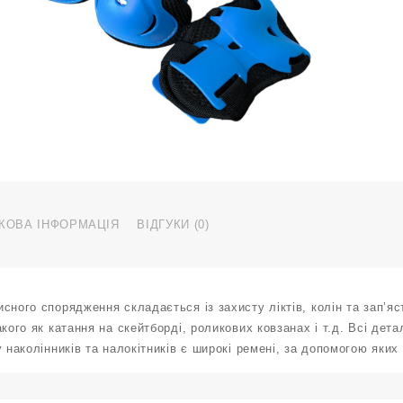
н
н
н
н
к
р
S
с
H
H
S
b
КОВА ІНФОРМАЦІЯ
ВІДГУКИ (0)
к
сного спорядження складається із захисту ліктів, колін та зап’я
акого як катання на скейтборді, роликових ковзанах і т.д. Всі д
у наколінників та налокітників є широкі ремені, за допомогою як