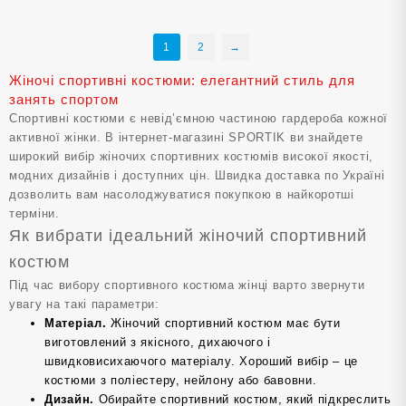
кілька
кілька
варіантів.
варіанті
1
2
→
Параметри
Парамет
можна
можна
Жіночі спортивні костюми: елегантний стиль для
вибрати
вибрати
занять спортом
на
на
Спортивні костюми є невід’ємною частиною гардероба кожної
сторінці
сторінці
активної жінки. В інтернет-магазині SPORTIK ви знайдете
товару
товару
широкий вибір жіночих спортивних костюмів високої якості,
модних дизайнів і доступних цін. Швидка доставка по Україні
дозволить вам насолоджуватися покупкою в найкоротші
терміни.
Як вибрати ідеальний жіночий спортивний
костюм
Під час вибору спортивного костюма жінці варто звернути
увагу на такі параметри:
Матеріал.
Жіночий спортивний костюм має бути
виготовлений з якісного, дихаючого і
швидковисихаючого матеріалу. Хороший вибір – це
костюми з поліестеру, нейлону або бавовни.
Дизайн.
Обирайте спортивний костюм, який підкреслить