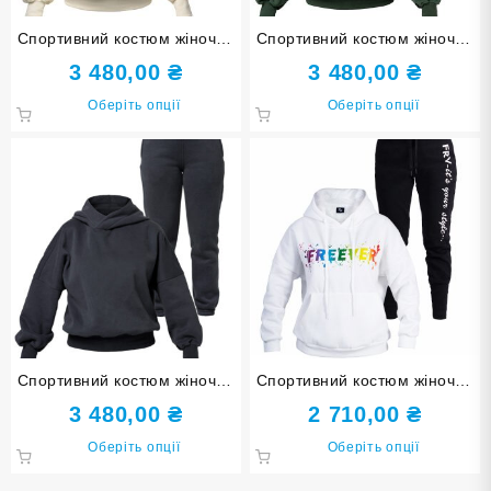
Спортивний костюм жіночий
Спортивний костюм жіночий
Freever AF 5613 бежевий
Freever AF 5613 хакі
3 480,00
₴
3 480,00
₴
Цей
Цей
Оберіть опції
Оберіть опції
товар
товар
має
має
кілька
кілька
варіантів.
варіанті
Параметри
Парамет
можна
можна
вибрати
вибрати
на
на
сторінці
сторінці
товару
товару
Спортивний костюм жіночий
Спортивний костюм жіночий
Freever AF 5613 сірий
Freever WF 5409-5819
3 480,00
₴
2 710,00
₴
Цей
Цей
Оберіть опції
Оберіть опції
товар
товар
має
має