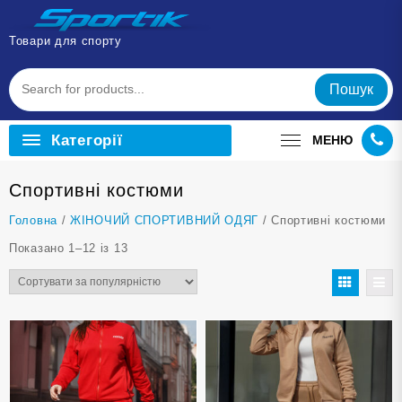
Перейти
до
Товари для спорту
вмісту
Пошук
Категорії
МЕНЮ
Cпортивні костюми
Головна
/
ЖІНОЧИЙ СПОРТИВНИЙ ОДЯГ
/ Cпортивні костюми
Відсортовано
Показано 1–12 із 13
за
популярністю