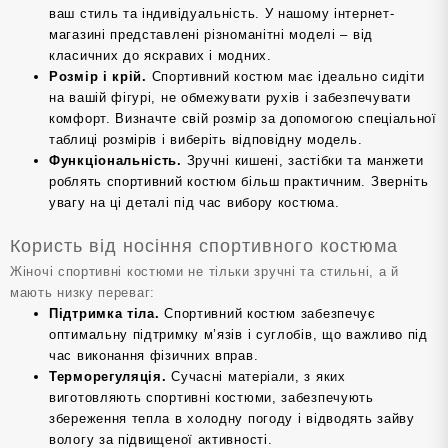
ваш стиль та індивідуальність. У нашому інтернет-
магазині представлені різноманітні моделі – від
класичних до яскравих і модних.
Розмір і крій.
Спортивний костюм має ідеально сидіти
на вашій фігурі, не обмежувати рухів і забезпечувати
комфорт. Визначте свій розмір за допомогою спеціальної
таблиці розмірів і виберіть відповідну модель.
Функціональність.
Зручні кишені, застібки та манжети
роблять спортивний костюм більш практичним. Зверніть
увагу на ці деталі під час вибору костюма.
Користь від носіння спортивного костюма
Жіночі спортивні костюми не тільки зручні та стильні, а й
мають низку переваг:
Підтримка тіла.
Спортивний костюм забезпечує
оптимальну підтримку м’язів і суглобів, що важливо під
час виконання фізичних вправ.
Терморегуляція.
Сучасні матеріали, з яких
виготовляють спортивні костюми, забезпечують
збереження тепла в холодну погоду і відводять зайву
вологу за підвищеної активності.