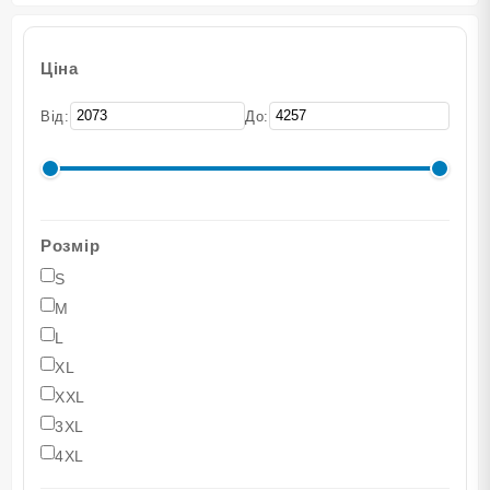
Ціна
Від:
До:
Розмір
S
M
L
XL
XXL
3XL
4XL