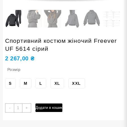
Спортивний костюм жіночий Freever
UF 5614 сірий
2 267,00
₴
Розмір
S
M
L
XL
XXL
Спортивний
Додати в кошик
-
+
костюм
жіночий
Freever