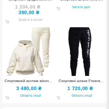
Freever GF 18135 чорні
Freever UF 21009 хакі
1 204,00
₴
Оригінальна
Читати далі
390,00
₴
ціна:
Поточна
1
ціна:
Додати в кошик
204,00 ₴.
390,00 ₴.
Спортивний костюм жіночий
Спортивні штани Freever
Freever AF 5613 бежевий
WF 5819 чорні
3 480,00
₴
1 720,00
₴
Цей
Цей
Оберіть опції
Оберіть опції
товар
товар
має
має