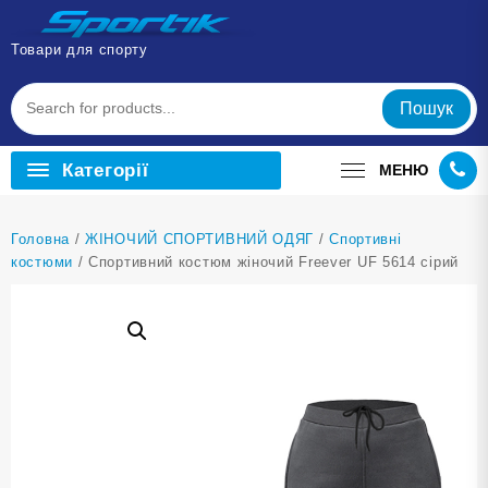
Перейти
до
Товари для спорту
вмісту
Пошук
Категорії
МЕНЮ
Головна
/
ЖІНОЧИЙ СПОРТИВНИЙ ОДЯГ
/
Cпортивні
костюми
/ Спортивний костюм жіночий Freever UF 5614 сірий