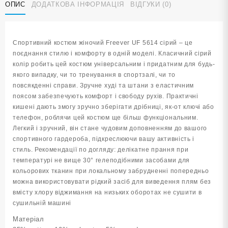
ОПИС
ДОДАТКОВА ІНФОРМАЦІЯ
ВІДГУКИ (0)
UF
5614
сірий
кількість
Спортивний костюм жіночий Freever UF 5614 сірий – це
поєднання стилю і комфорту в одній моделі. Класичний сірий
колір робить цей костюм універсальним і придатним для будь-
якого випадку, чи то тренування в спортзалі, чи то
повсякденні справи. Зручне худі та штани з еластичним
поясом забезпечують комфорт і свободу рухів. Практичні
кишені дають змогу зручно зберігати дрібниці, як-от ключі або
телефон, роблячи цей костюм ще більш функціональним.
Легкий і зручний, він стане чудовим доповненням до вашого
спортивного гардероба, підкреслюючи вашу активність і
стиль. Рекомендації по догляду: делікатне прання при
температурі не вище 30° гелеподібними засобами для
кольорових тканин при локальному забрудненні попередньо
можна використовувати рідкий засіб для виведення плям без
вмісту хлору віджимання на низьких оборотах не сушити в
сушильній машині
Матеріал