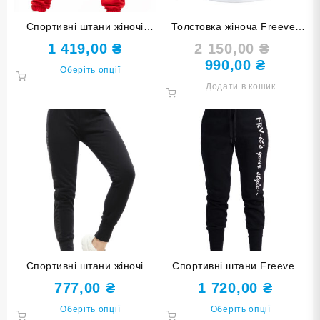
Спортивні штани жіночі
Толстовка жіноча Freever
Freever UF 20812 червоні
WF 5409 біла
1 419,00
₴
2 150,00
₴
Оригіна
990,00
₴
ціна:
Поточна
Цей
Оберіть опції
2
ціна:
товар
Додати в кошик
150,00 ₴
990,00 ₴.
має
кілька
варіантів.
Параметри
можна
вибрати
на
сторінці
товару
Спортивні штани жіночі
Спортивні штани Freever
Freever UF 5821 чорні
WF 5819 чорні
777,00
₴
1 720,00
₴
Цей
Цей
Оберіть опції
Оберіть опції