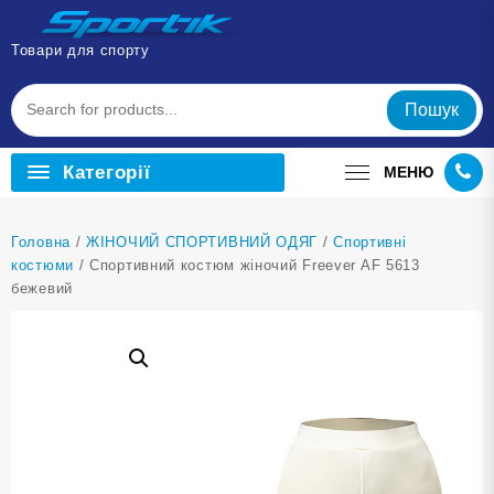
Перейти
до
Товари для спорту
вмісту
Пошук
Категорії
МЕНЮ
Головна
/
ЖІНОЧИЙ СПОРТИВНИЙ ОДЯГ
/
Cпортивні
костюми
/ Спортивний костюм жіночий Freever AF 5613
бежевий