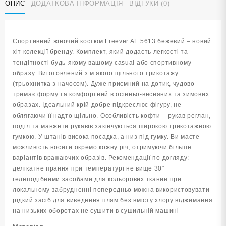
ОПИС
ДОДАТКОВА ІНФОРМАЦІЯ
ВІДГУКИ (0)
AF
5613
бежевий
кількість
Спортивний жіночий костюм Freever AF 5613 бежевий – новий
хіт колекції бренду. Комплект, який додасть легкості та
тендітності будь-якому вашому сasual або спортивному
образу. Виготовлений з м’якого щільного трикотажу
(трьохнитка з начосом). Дуже приємний на дотик, чудово
тримає форму та комфортний в осінньо-весняних та зимових
образах. Ідеальний крій добре підкреслює фігуру, не
облягаючи її надто щільно. Особливість кофти – рукав реглан,
поділ та манжети рукавів закінчуються широкою трикотажною
гумкою. У штанів висока посадка, а низ під гумку. Ви маєте
можливість носити окремо кожну річ, отримуючи більше
варіантів вражаючих образів. Рекомендації по догляду:
делікатне прання при температурі не вище 30°
гелеподібними засобами для кольорових тканин при
локальному забрудненні попередньо можна використовувати
рідкий засіб для виведення плям без вмісту хлору віджимання
на низьких оборотах не сушити в сушильній машині