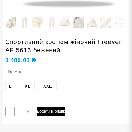
Спортивний костюм жіночий Freever
AF 5613 бежевий
3 480,00
₴
Розмір
L
XL
XXL
Спортивний
Додати в кошик
-
+
костюм
жіночий
Freever