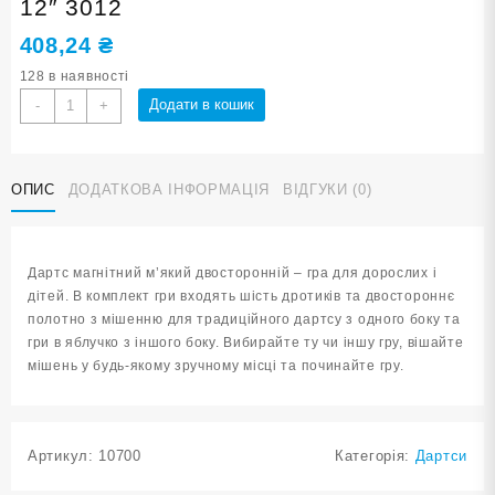
12″ 3012
408,24
₴
128 в наявності
Дартс
Додати в кошик
-
+
на
магнитній
тканині
ОПИС
ДОДАТКОВА ІНФОРМАЦІЯ
ВІДГУКИ (0)
розмір
12"
3012
кількість
Дартс магнітний м’який двосторонній – гра для дорослих і
дітей. В комплект гри входять шість дротиків та двостороннє
полотно з мішенню для традиційного дартсу з одного боку та
гри в яблучко з іншого боку. Вибирайте ту чи іншу гру, вішайте
мішень у будь-якому зручному місці та починайте гру.
Артикул:
10700
Категорія:
Дартси