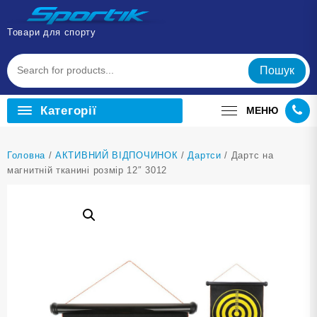
Перейти
до
Товари для спорту
вмісту
Пошук
Категорії
МЕНЮ
Головна
/
АКТИВНИЙ ВІДПОЧИНОК
/
Дартси
/ Дартс на
магнитній тканині розмір 12″ 3012