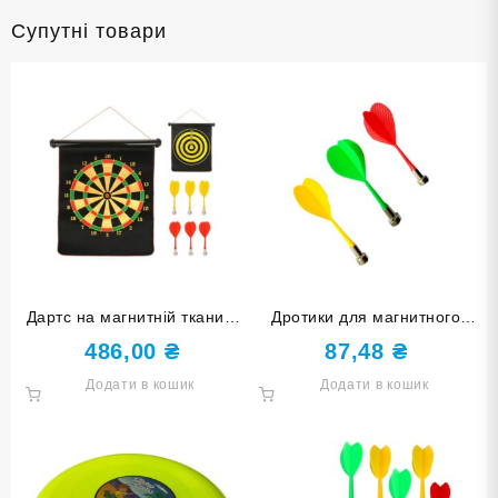
Супутні товари
Дартс на магнитній тканині
Дротики для магнитного
розмір 15″ 3015
дартсу. На блістері 3 шт BL-
486,00
₴
87,48
₴
M303
Додати в кошик
Додати в кошик