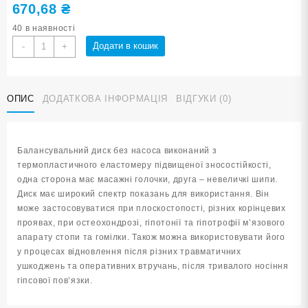
670,68
₴
40 в наявності
Балансувальний
Додати в кошик
-
+
диск
YJ-
O-
ОПИС
ДОДАТКОВА ІНФОРМАЦІЯ
ВІДГУКИ (0)
G-
green
кількість
Балансувальний диск без насоса виконаний з
термопластичного еластомеру підвищеної зносостійкості,
одна сторона має масажні голочки, друга – невеличкі шипи.
Диск має широкий спектр показань для використання. Він
може застосовуватися при плоскостопості, різних корінцевих
проявах, при остеохондрозі, гіпотонії та гіпотрофії м’язового
апарату стопи та гомілки. Також можна використовувати його
у процесах відновлення після різних травматичних
ушкоджень та оперативних втручань, після тривалого носіння
гіпсової пов’язки.