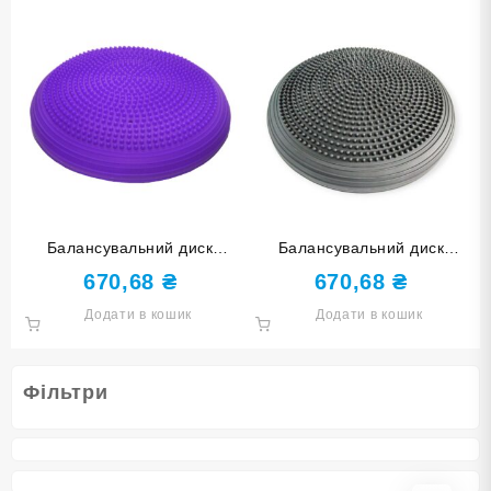
Балансувальний диск
Балансувальний диск
фіолетовий YJ-O-M-purple
чорний YJ-O-M-black
670,68
₴
670,68
₴
Додати в кошик
Додати в кошик
Фільтри