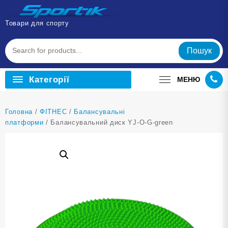
Перейти
до
Товари для спорту
вмісту
Пошук
Категорії
МЕНЮ
Головна
/
ФІТНЕС
/
Балансувальні
платформи
/ Балансувальний диск YJ-O-G-green