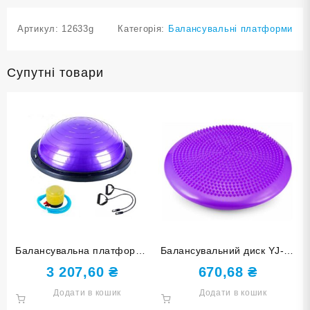
Артикул:
12633g
Категорія:
Балансувальні платформи
Супутні товари
Балансувальна платформа
Балансувальний диск YJ-O-
60 см кільця фіолетова
G-Purple
3 207,60
₴
670,68
₴
YJ06-G-Ф
Додати в кошик
Додати в кошик