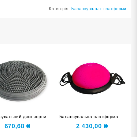
Категорія:
Балансувальні платформи
сувальний диск чорний
Балансувальна платформа 46
YJ-O-M-black
см кульки фуксія YJ05-M-МА
670,68
₴
2 430,00
₴