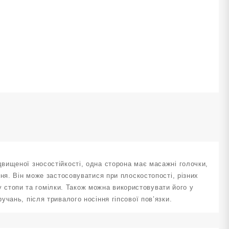
-
-
reen
ількість
вищеної зносостійкості, одна сторона має масажні голочки,
ня. Він може застосовуватися при плоскостопості, різних
ту стопи та гомілки. Також можна використовувати його у
чань, після тривалого носіння гіпсової пов’язки.