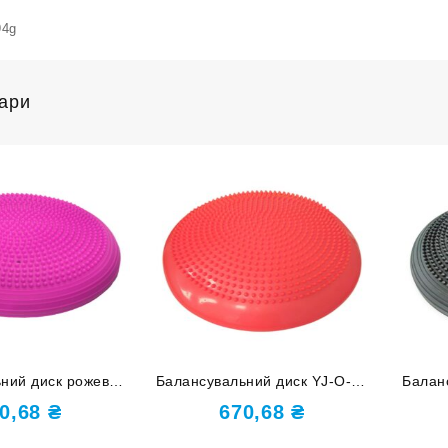
94g
вари
ний диск рожевий
Балансувальний диск YJ-O-G-
Балан
M-rose red
orange
0,68
₴
670,68
₴