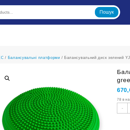
Пошук
ЕС
/
Балансувальні платформи
/ Балансувальний диск зелений YJ
Бал
gre
670
78 в н
Б
-
д
з
Y