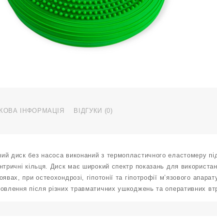
O
M
g
к
КОВА ІНФОРМАЦІЯ
ВІДГУКИ (0)
ий диск без насоса виконаний з термопластичного еластомеру під
нтричні кільця. Диск має широкий спектр показань для використан
оявах, при остеохондрозі, гіпотонії та гіпотрофії м’язового апара
овлення після різних травматичних ушкоджень та оперативних втру