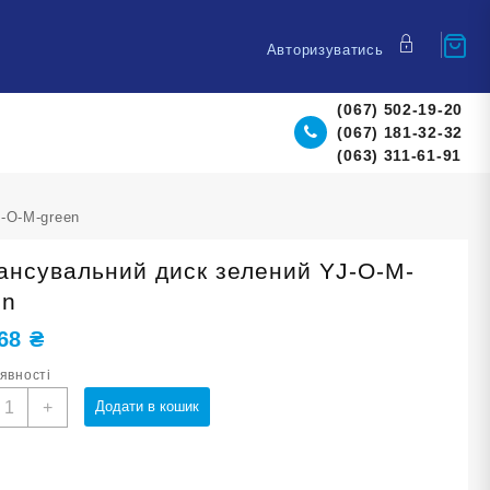
Авторизуватись
(067) 502-19-20
(067) 181-32-32
(063) 311-61-91
-O-M-green
ансувальний диск зелений YJ-O-M-
en
,68
₴
аявності
алансувальний
+
Додати в кошик
иск
елений
J-