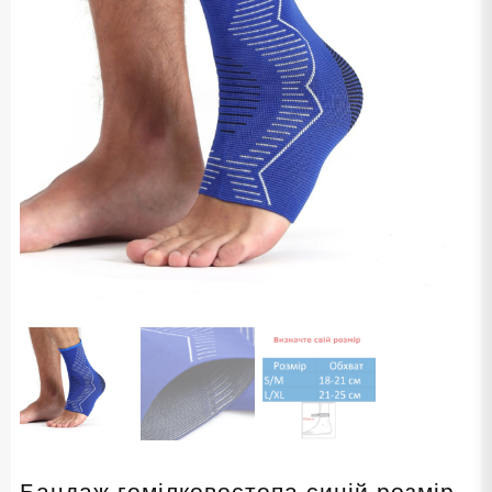
Бандаж гомілковостопа синій розмір