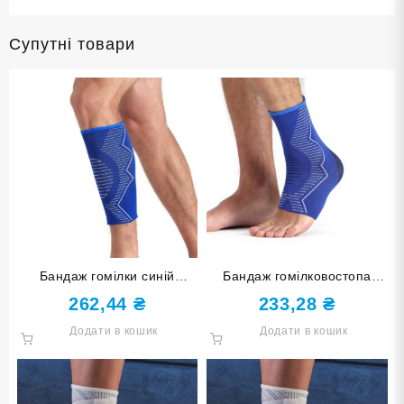
Супутні товари
Бандаж гомілки синій
Бандаж гомілковостопа
розмір L-XL ST-7031-L-XL
синій розмір S-M ST-7024-
262,44
₴
233,28
₴
S-M
Додати в кошик
Додати в кошик