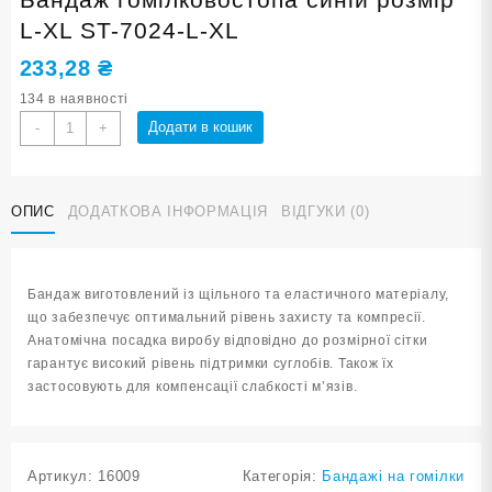
L-XL ST-7024-L-XL
233,28
₴
134 в наявності
Бандаж
Додати в кошик
-
+
гомілковостопа
синій
розмір
ОПИС
ДОДАТКОВА ІНФОРМАЦІЯ
ВІДГУКИ (0)
L-
XL
ST-
7024-
Бандаж виготовлений із щільного та еластичного матеріалу,
L-
що забезпечує оптимальний рівень захисту та компресії.
XL
Анатомічна посадка виробу відповідно до розмірної сітки
кількість
гарантує високий рівень підтримки суглобів. Також їх
застосовують для компенсації слабкості м’язів.
Артикул:
16009
Категорія:
Бандажі на гомілки