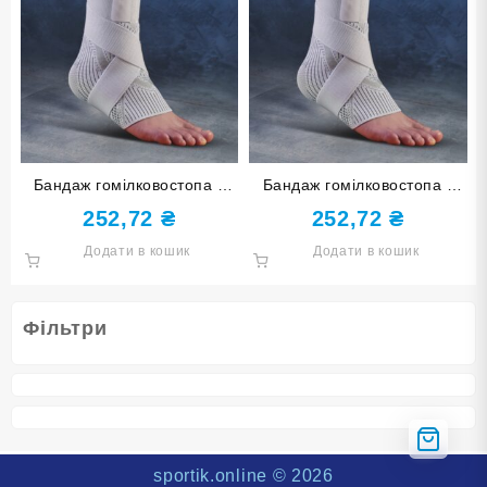
Бандаж гомілковостопа з
Бандаж гомілковостопа з
бинтом сірий розмір L-XL
бинтом сірий розмір S-M
252,72
₴
252,72
₴
ST-7155-L-XL
ST-7155-S-M
Додати в кошик
Додати в кошик
Фільтри
sportik.online
© 2026