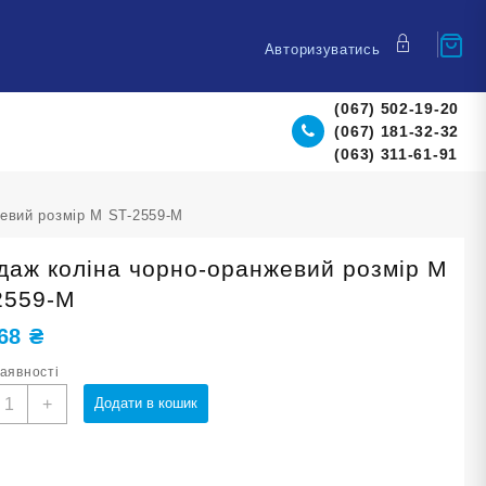
Авторизуватись
(067) 502-19-20
(067) 181-32-32
(063) 311-61-91
евий розмір М ST-2559-М
даж коліна чорно-оранжевий розмір М
2559-М
,68
₴
наявності
андаж
+
Додати в кошик
оліна
орно-
ранжевий