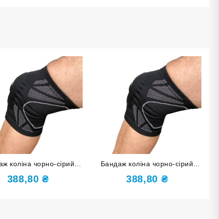
аж коліна чорно-сірий
Бандаж коліна чорно-сірий
змір XL ST-2592-XL
розмір S ST-2592-S
388,80
₴
388,80
₴