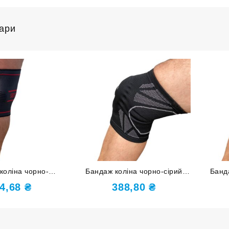
вари
коліна чорно-
Бандаж коліна чорно-сірий
Банд
озмір L ST-2559-L
розмір L ST-2592-L
ро
4,68
₴
388,80
₴