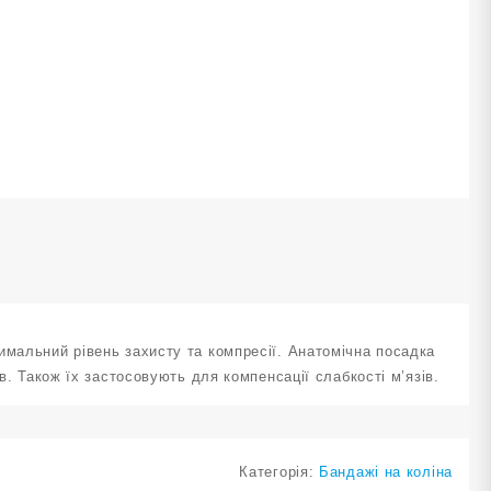
озмір
М
T-
559-
М
ількість
имальний рівень захисту та компресії. Анатомічна посадка
в. Також їх застосовують для компенсації слабкості м’язів.
Категорія:
Бандажі на коліна