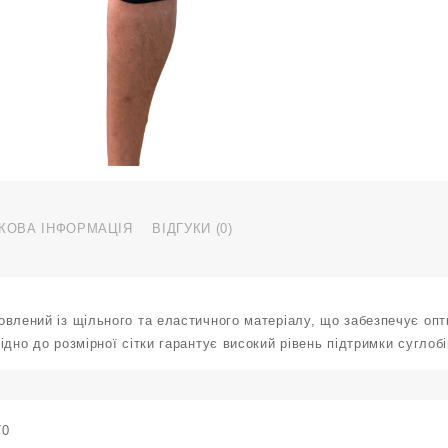
р
S
2
к
КОВА ІНФОРМАЦІЯ
ВІДГУКИ (0)
влений із щільного та еластичного матеріалу, що забезпечує опт
ідно до розмірної сітки гарантує високий рівень підтримки суглобі
70