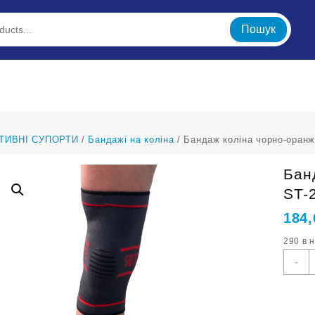
Пошук
ТИВНІ СУПОРТИ
/
Бандажі на коліна
/ Бандаж коліна чорно-оранж
Бан
ST-
184
290 в 
Б
-
к
ч
о