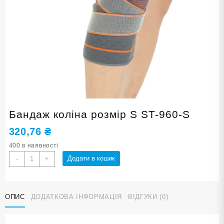
Бандаж коліна розмір S ST-960-S
320,76
₴
400 в наявності
Бандаж
Додати в кошик
-
+
коліна
розмір
S
ОПИС
ДОДАТКОВА ІНФОРМАЦІЯ
ВІДГУКИ (0)
ST-
960-
S