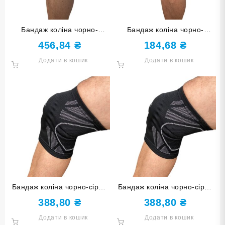
Бандаж коліна чорно-
Бандаж коліна чорно-
зелений з бинтом розмір S
зелений розмір М ST-2549-
456,84
₴
184,68
₴
ST-2502-S
М
Додати в кошик
Додати в кошик
Бандаж коліна чорно-сірий
Бандаж коліна чорно-сірий
розмір М ST-2592-М
розмір S ST-2592-S
388,80
₴
388,80
₴
Додати в кошик
Додати в кошик