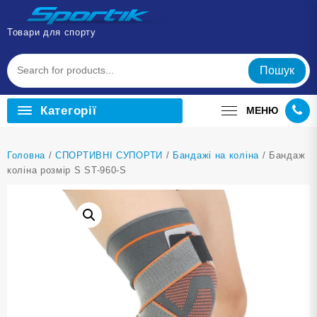
Перейти
до
Товари для спорту
вмісту
Пошук
Категорії
МЕНЮ
Головна
/
СПОРТИВНІ СУПОРТИ
/
Бандажі на коліна
/ Бандаж
коліна розмір S ST-960-S