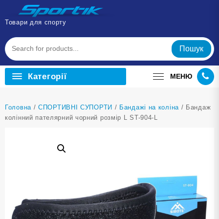
Перейти
до
Товари для спорту
вмісту
Пошук
Категорії
МЕНЮ
Головна
/
СПОРТИВНІ СУПОРТИ
/
Бандажі на коліна
/ Бандаж
колінний пателярний чорний розмір L ST-904-L