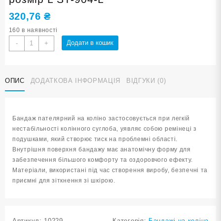
320,76
₴
160 в наявності
Бандаж
Додати в кошик
-
+
колінний
пателярний
чорний
ОПИС
ДОДАТКОВА ІНФОРМАЦІЯ
ВІДГУКИ (0)
розмір
L
ST-
904-
Бандаж пателярний на коліно застосовується при легкій
L
нестабільності колінного суглоба, уявляє собою ремінеці з
кількість
подушками, який створює тиск на проблемні області.
Внутрішня поверхня бандажу має анатомічну форму для
забезпечення більшого комфорту та оздоровчого ефекту.
Матеріали, використані під час створення виробу, безпечні та
приємні для зіткнення зі шкірою.
Артикул:
10229
Категорія:
Бандажі на коліна