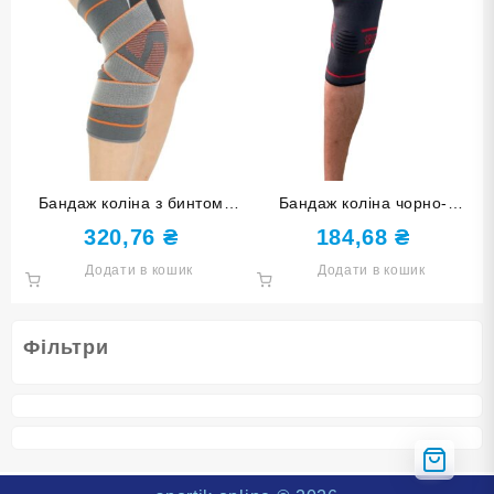
Бандаж коліна з бинтом
Бандаж коліна чорно-
чорно-оранжевий розмір XL
оранжевий розмір L ST-
320,76
₴
184,68
₴
ST-960-XL
2559-L
Додати в кошик
Додати в кошик
Фільтри