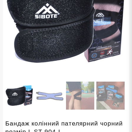
Бандаж колінний пателярний чорний
розмір L ST-904-L