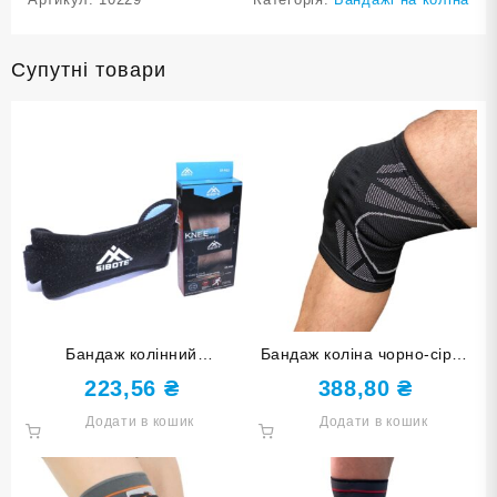
Супутні товари
Бандаж колінний
Бандаж коліна чорно-сірий
пателярний чорний розмір L
розмір М ST-2592-М
223,56
₴
388,80
₴
ST-905-L
Додати в кошик
Додати в кошик