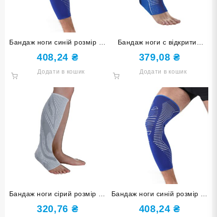
Бандаж ноги синій розмір L-
Бандаж ноги с відкритим
XL ST-7032-L-XL
носком синій розмір L-XL
408,24
₴
379,08
₴
ST-7034-L-XL
Додати в кошик
Додати в кошик
Бандаж ноги сірий розмір S-
Бандаж ноги синій розмір S-
M ST-7164-S-M
M ST-7032-S-M
320,76
₴
408,24
₴