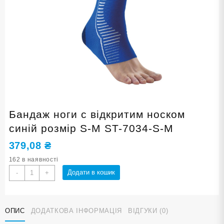
Бандаж ноги с відкритим носком
синій розмір S-M ST-7034-S-M
379,08
₴
162 в наявності
Бандаж
Додати в кошик
-
+
ноги
с
відкритим
ОПИС
ДОДАТКОВА ІНФОРМАЦІЯ
ВІДГУКИ (0)
носком
синій