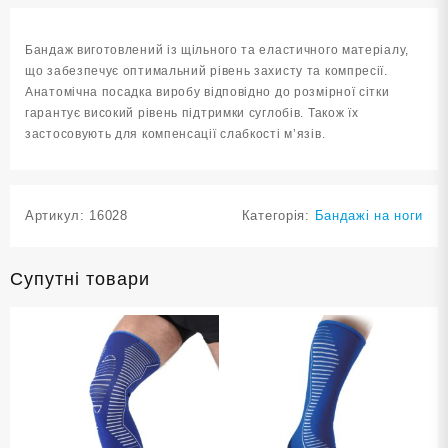
розмір
S-
Бандаж виготовлений із щільного та еластичного матеріалу,
M
що забезпечує оптимальний рівень захисту та компресії.
ST-
Анатомічна посадка виробу відповідно до розмірної сітки
7034-
гарантує високий рівень підтримки суглобів. Також їх
S-
застосовують для компенсації слабкості м’язів.
M
кількість
Артикул:
16028
Категорія:
Бандажі на ноги
Супутні товари