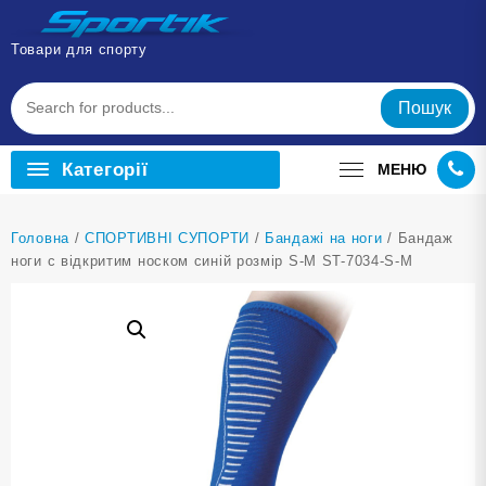
Перейти
до
Товари для спорту
вмісту
Пошук
Категорії
МЕНЮ
Головна
/
СПОРТИВНІ СУПОРТИ
/
Бандажі на ноги
/ Бандаж
ноги с відкритим носком синій розмір S-M ST-7034-S-M