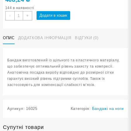
144 в наявності
Бандаж
Додати в кошик
-
+
ноги
синій
розмір
ОПИС
ДОДАТКОВА ІНФОРМАЦІЯ
ВІДГУКИ (0)
L-
XL
ST-
7032-
Бандаж виготовлений із щільного та еластичного матеріалу,
L-
що забезпечує оптимальний рівень захисту та компресії.
XL
Анатомічна посадка виробу відповідно до розмірної сітки
кількість
гарантує високий рівень підтримки суглобів. Також їх
застосовують для компенсації слабкості м’язів.
Артикул:
16025
Категорія:
Бандажі на ноги
Супутні товари