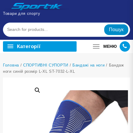
Перейти
до
Товари для спорту
вмісту
Пошук
Категорії
МЕНЮ
Головна
/
СПОРТИВНІ СУПОРТИ
/
Бандажі на ноги
/ Бандаж
ноги синій розмір L-XL ST-7032-L-XL