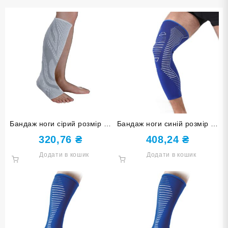
Бандаж ноги сірий розмір L-
Бандаж ноги синій розмір S-
XL ST-7164-L-XL
M ST-7032-S-M
320,76
₴
408,24
₴
Додати в кошик
Додати в кошик