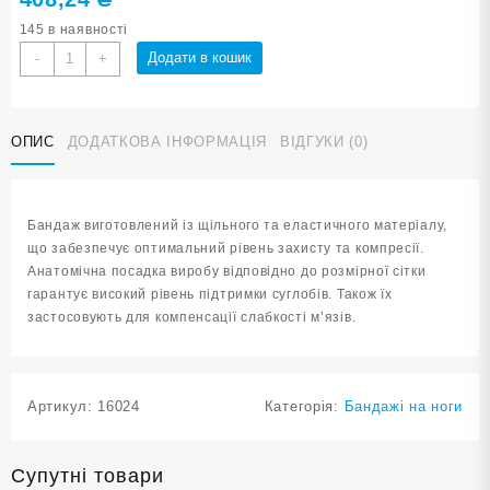
145 в наявності
Бандаж
Додати в кошик
-
+
ноги
синій
розмір
ОПИС
ДОДАТКОВА ІНФОРМАЦІЯ
ВІДГУКИ (0)
S-
M
ST-
7032-
Бандаж виготовлений із щільного та еластичного матеріалу,
S-
що забезпечує оптимальний рівень захисту та компресії.
M
Анатомічна посадка виробу відповідно до розмірної сітки
кількість
гарантує високий рівень підтримки суглобів. Також їх
застосовують для компенсації слабкості м’язів.
Артикул:
16024
Категорія:
Бандажі на ноги
Супутні товари