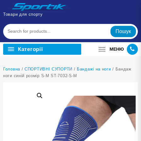
Перейти
до
Товари для спорту
вмісту
Пошук
Категорії
МЕНЮ
Головна
/
СПОРТИВНІ СУПОРТИ
/
Бандажі на ноги
/ Бандаж
ноги синій розмір S-M ST-7032-S-M