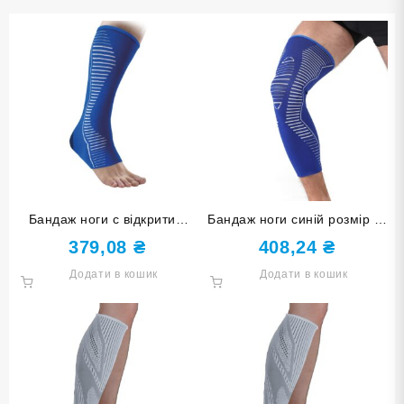
Бандаж ноги с відкритим
Бандаж ноги синій розмір L-
носком синій розмір S-M
XL ST-7032-L-XL
379,08
₴
408,24
₴
ST-7034-S-M
Додати в кошик
Додати в кошик