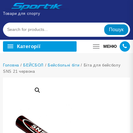
Перейти
до
Товари для спорту
вмісту
Пошук
Категорії
МЕНЮ
Головна
/
БЕЙСБОЛ
/
Бейсбольні біти
/ Біта для бейсболу
SNS 21 червона