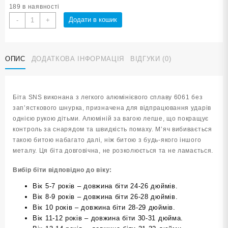
189 в наявності
Біта
Додати в кошик
-
+
для
бейсболу
SNS
ОПИС
ДОДАТКОВА ІНФОРМАЦІЯ
ВІДГУКИ (0)
21
червона
кількість
Біта SNS виконана з легкого алюмінієвого сплаву 6061 без
зап’ясткового шнурка, призначена для відпрацювання ударів
однією рукою дітьми. Алюміній за вагою легше, що покращує
контроль за снарядом та швидкість помаху. М’яч вибивається
такою битою набагато далі, ніж битою з будь-якого іншого
металу. Ця біта довговічна, не розколюється та не ламається.
Вибір біти відповідно до віку:
Вік 5-7 років – довжина біти 24-26 дюймів.
Вік 8-9 років – довжина біти 26-28 дюймів.
Вік 10 років – довжина біти 28-29 дюймів.
Вік 11-12 років – довжина біти 30-31 дюйма.