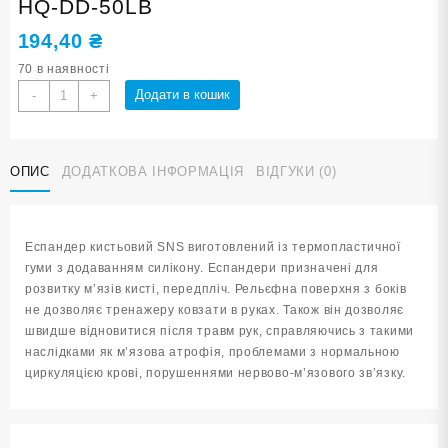
HQ-DD-50LB
194,40
₴
70 в наявності
Еспандер
Додати в кошик
-
+
кистьовий
GRIP
RING
ОПИС
ДОДАТКОВА ІНФОРМАЦІЯ
ВІДГУКИ (0)
50
lb
HQ-
DD-
Еспандер кистьовий SNS виготовлений із термопластичної
50LB
гуми з додаванням силікону. Еспандери призначені для
кількість
розвитку м’язів кисті, передпліч. Рельєфна поверхня з боків
не дозволяє тренажеру ковзати в руках. Також він дозволяє
швидше відновитися після травм рук, справляючись з такими
наслідками як м’язова атрофія, проблемами з нормальною
циркуляцією крові, порушеннями нервово-м’язового зв’язку.