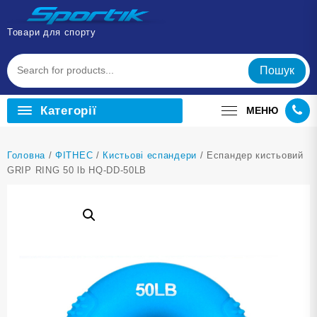
Перейти
до
Товари для спорту
вмісту
Пошук
Категорії
МЕНЮ
Головна
/
ФІТНЕС
/
Кистьові еспандери
/ Еспандер кистьовий
GRIP RING 50 lb HQ-DD-50LB