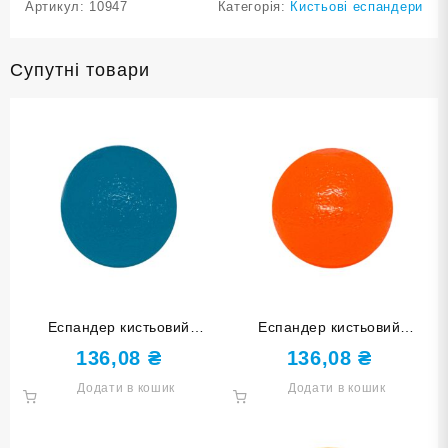
Артикул:
10947
Категорія:
Кистьові еспандери
Супутні товари
Еспандер кистьовий
Еспандер кистьовий
КУЛЬКА синій DQ-W-Blue
КУЛЬКА оранжевий DQ-W-
136,08
₴
136,08
₴
Oranqe
Додати в кошик
Додати в кошик