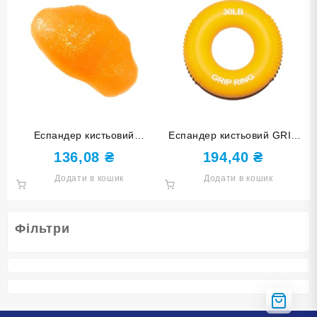
Еспандер кистьовий
Еспандер кистьовий GRIP
КАМІНЧИК оранжевий DQ-
RING 30 lb HQ-DD-30LB
136,08
₴
194,40
₴
82100-Orange
Додати в кошик
Додати в кошик
Фільтри