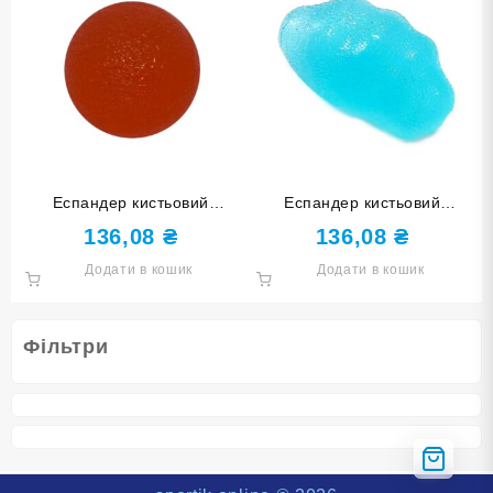
Еспандер кистьовий
Еспандер кистьовий
КУЛЬКА червоний DQ-W-
КАМІНЧИК блакитний DQ-
136,08
₴
136,08
₴
Red
82100-Green
Додати в кошик
Додати в кошик
Фільтри