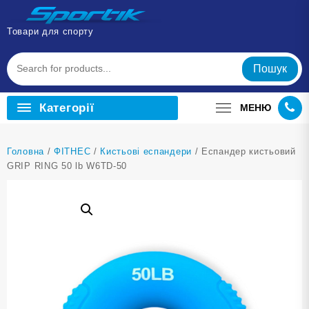
Перейти
до
Товари для спорту
вмісту
Пошук
Категорії
МЕНЮ
Головна
/
ФІТНЕС
/
Кистьові еспандери
/ Еспандер кистьовий
GRIP RING 50 lb W6TD-50