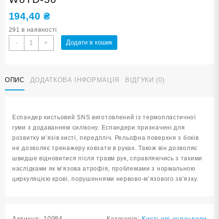
194,40
₴
291 в наявності
Еспандер
Додати в кошик
-
+
кистьовий
GRIP
RING
ОПИС
ДОДАТКОВА ІНФОРМАЦІЯ
ВІДГУКИ (0)
50
lb
W6TD-
50
Еспандер кистьовий SNS виготовлений із термопластичної
кількість
гуми з додаванням силікону. Еспандери призначені для
розвитку м’язів кисті, передпліч. Рельєфна поверхня з боків
не дозволяє тренажеру ковзати в руках. Також він дозволяє
швидше відновитися після травм рук, справляючись з такими
наслідками як м’язова атрофія, проблемами з нормальною
циркуляцією крові, порушеннями нервово-м’язового зв’язку.
Артикул:
10984
Категорія:
Кистьові еспандери