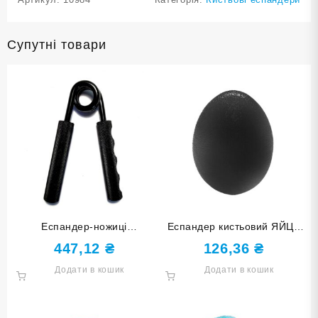
Супутні товари
Еспандер-ножиці
Еспандер кистьовий ЯЙЦЕ
навантаження 300 lb 300LB-
чорний DQ-8211-Black
447,12
₴
126,36
₴
Ч
Додати в кошик
Додати в кошик