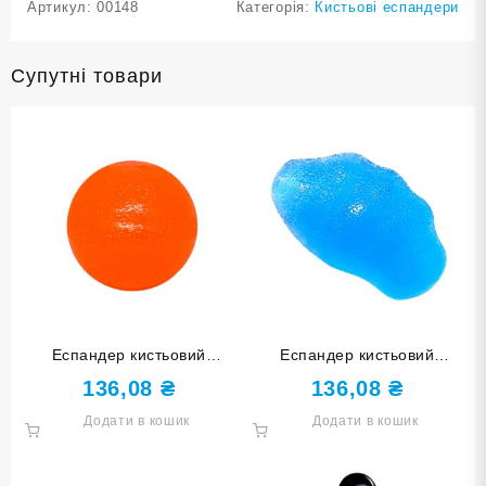
Артикул:
00148
Категорія:
Кистьові еспандери
Супутні товари
Еспандер кистьовий
Еспандер кистьовий
КУЛЬКА оранжевий DQ-W-
КАМІНЧИК синій DQ-82100-
136,08
₴
136,08
₴
Oranqe
Blue
Додати в кошик
Додати в кошик