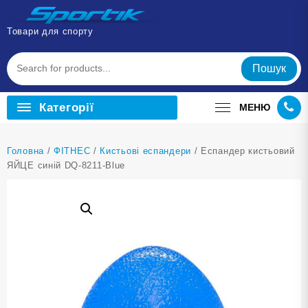
Перейти
до
Товари для спорту
вмісту
Пошук
Категорії
МЕНЮ
Головна
/
ФІТНЕС
/
Кистьові еспандери
/ Еспандер кистьовий
ЯЙЦЕ синій DQ-8211-Blue