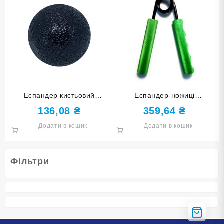
Еспандер кистьовий
Еспандер-ножиці
КУЛЬКА чорний DQ-W-Black
навантаження 150 lb 150LB-
136,08
₴
359,64
₴
З
Додати в кошик
Додати в кошик
Фільтри