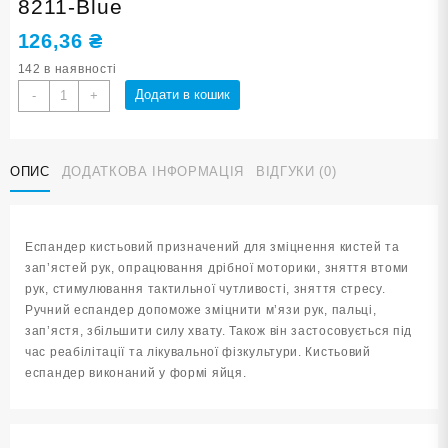
8211-Blue
126,36
₴
142 в наявності
Еспандер
Додати в кошик
-
+
кистьовий
ЯЙЦЕ
синій
ОПИС
ДОДАТКОВА ІНФОРМАЦІЯ
ВІДГУКИ (0)
DQ-
8211-
Blue
кількість
Еспандер кистьовий призначений для зміцнення кистей та
зап’ястей рук, опрацювання дрібної моторики, зняття втоми
рук, стимулювання тактильної чутливості, зняття стресу.
Ручний еспандер допоможе зміцнити м’язи рук, пальці,
зап’ястя, збільшити силу хвату. Також він застосовується під
час реабілітації та лікувальної фізкультури. Кистьовий
еспандер виконаний у формі яйця.