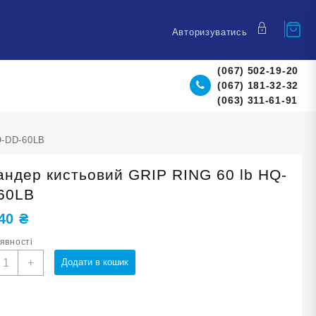
Авторизуватись
(067) 502-19-20
(067) 181-32-32
(063) 311-61-91
Q-DD-60LB
андер кистьовий GRIP RING 60 lb HQ-
60LB
,40
₴
аявності
спандер
+
Додати в кошик
истьовий
RIP
ING