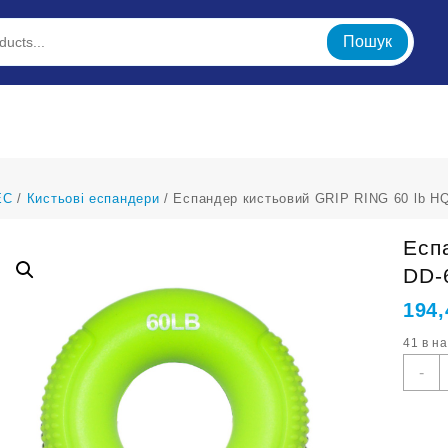
Пошук
ЕС
/
Кистьові еспандери
/ Еспандер кистьовий GRIP RING 60 lb H
Есп
DD-
194
41 в н
Е
-
к
G
R