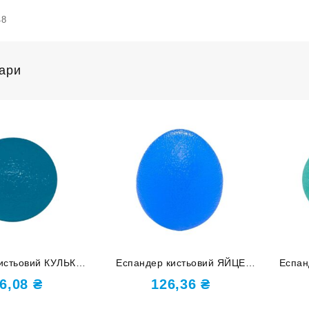
48
вари
истьовий КУЛЬКА
Еспандер кистьовий ЯЙЦЕ
Еспан
 DQ-W-Blue
синій DQ-8211-Blue
бла
6,08
₴
126,36
₴