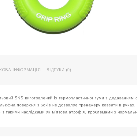
6
l
H
D
6
к
КОВА ІНФОРМАЦІЯ
ВІДГУКИ (0)
ьовий SNS виготовлений із термопластичної гуми з додаванням си
льєфна поверхня з боків не дозволяє тренажеру ковзати в руках.
 з такими наслідками як м’язова атрофія, проблемами з нормальн