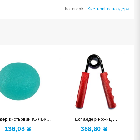
Категорія:
Кистьові еспандери
дер кистьовий КУЛЬКА
Еспандер-ножиці
китний DQ-W-Green
навантаження 200 lb 200LB-К
136,08
₴
388,80
₴