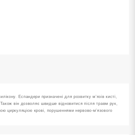
0
b
Q-
D-
0LB
ількість
лікону. Еспандери призначені для розвитку м’язів кисті,
 Також він дозволяє швидше відновитися після травм рук,
ою циркуляцією крові, порушеннями нервово-м’язового