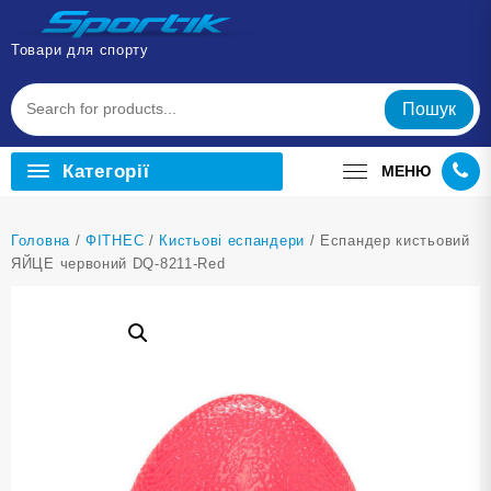
Перейти
до
Товари для спорту
вмісту
Пошук
Категорії
МЕНЮ
Головна
/
ФІТНЕС
/
Кистьові еспандери
/ Еспандер кистьовий
ЯЙЦЕ червоний DQ-8211-Red