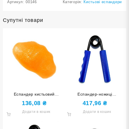
Артикул:
00146
Категорія:
Кистьові еспандери
Супутні товари
Еспандер кистьовий
Еспандер-ножиці
КАМІНЧИК оранжевий DQ-
навантаження 250 lb 250LB-
136,08
₴
417,96
₴
82100-Orange
С
Додати в кошик
Додати в кошик