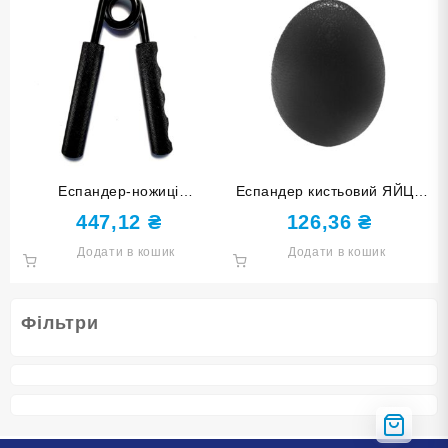
Еспандер-ножиці
Еспандер кистьовий ЯЙЦЕ
навантаження 300 lb 300LB-
чорний DQ-8211-Black
447,12
₴
126,36
₴
Ч
Додати в кошик
Додати в кошик
Фільтри