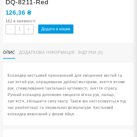
DQ-8211-Red
126,36
₴
182 в наявності
Еспандер
Додати в кошик
-
+
кистьовий
ЯЙЦЕ
червоний
ОПИС
ДОДАТКОВА ІНФОРМАЦІЯ
ВІДГУКИ (0)
DQ-
8211-
Red
кількість
Еспандер кистьовий призначений для зміцнення кистей та
зап’ястей рук, опрацювання дрібної моторики, зняття втоми
рук, стимулювання тактильної чутливості, зняття стресу.
Ручний еспандер допоможе зміцнити м’язи рук, пальці,
зап’ястя, збільшити силу хвату. Також він застосовується під
час реабілітації та лікувальної фізкультури. Кистьовий
еспандер виконаний у формі яйця.