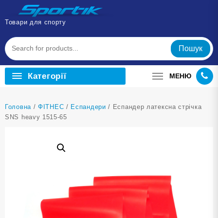
Перейти
до
Товари для спорту
вмісту
Пошук
Категорії
МЕНЮ
Головна
/
ФІТНЕС
/
Еспандери
/ Еспандер латексна стрічка
SNS heavy 1515-65