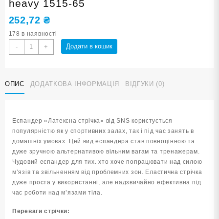
heavy 1515-65
252,72
₴
178 в наявності
Еспандер
Додати в кошик
-
+
латексна
стрічка
SNS
ОПИС
ДОДАТКОВА ІНФОРМАЦІЯ
ВІДГУКИ (0)
heavy
1515-
65
кількість
Еспандер «Латексна стрічка» від SNS користується
популярністю як у спортивних залах, так і під час занять в
домашніх умовах. Цей вид еспандера став повноцінною та
дуже зручною альтернативою вільним вагам та тренажерам.
Чудовий еспандер для тих. хто хоче попрацювати над силою
м’язів та звільненням від проблемних зон. Еластична стрічка
дуже проста у використанні, але надзвичайно ефективна під
час роботи над м’язами тіла.
Переваги стрічки: