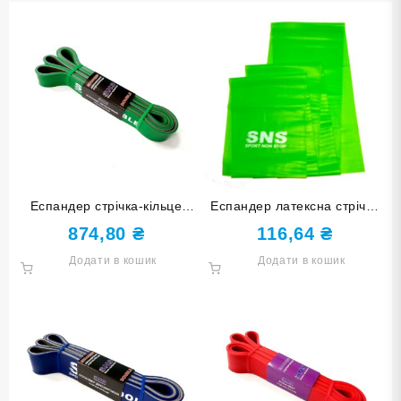
Еспандер стрічка-кільце
Еспандер латексна стрічка
подвійний SNS 145-32-
SNS light 1515-35
874,80
₴
116,64
₴
DOUBLE
Додати в кошик
Додати в кошик