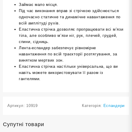
Займає мало місця.
Під час виконання вправ зі стрічкою здійснюється
одночасно статичне та динамічне навантаження по
всій амплітуді рухів.
Еластична стрічка дозволяє пропрацювати всі м’язи
тіла, але особливо м’язи ніг, рук, плечей, грудей,
спини, сідниць.
Лента-еспандер забезпечує рівномірне
навантаження по всій траєкторії розтягування, за
винятком мертвих зон.
Еластична стрічка настільки універсальна, що ви
навіть можете використовувати її разом із
гантелями.
Артикул:
10919
Категорія:
Еспандери
Супутні товари