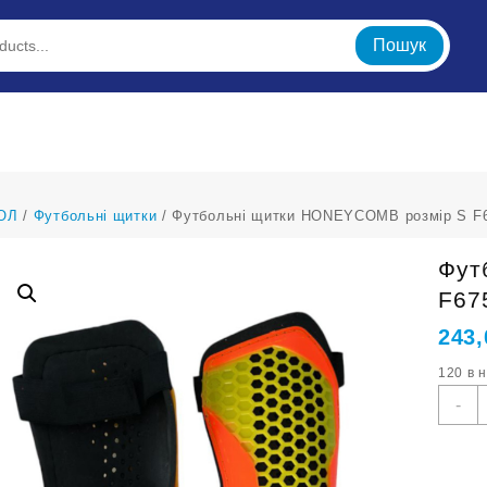
Пошук
ОЛ
/
Футбольні щитки
/ Футбольні щитки HONEYCOMB розмір S F67
Фут
F67
243
120 в 
Ф
-
щ
H
р