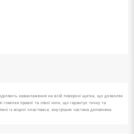
675-
olden
овто-
ранжеві
ількість
діляють навантаження на всій поверхні щитка, що дозволяє
 гомілки правої та лівої ноги, що гарантує точну та
лені із міцної пластмаси, внутрішня частина доповнена