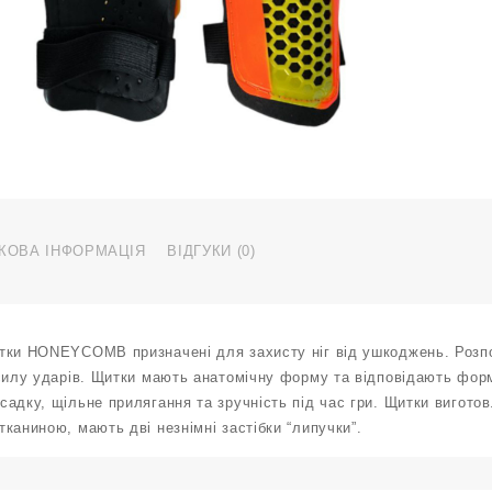
S
F
S
g
ж
о
к
КОВА ІНФОРМАЦІЯ
ВІДГУКИ (0)
тки HONEYCOMB призначені для захисту ніг від ушкоджень. Розпо
силу ударів. Щитки мають анатомічну форму та відповідають формі
адку, щільне прилягання та зручність під час гри. Щитки виготов
каниною, мають дві незнімні застібки “липучки”.