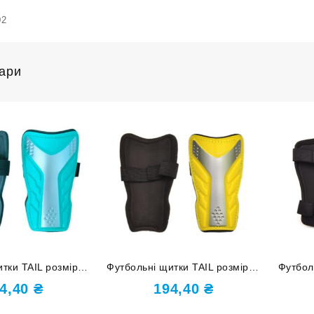
02
вари
тки TAIL розмір М
Футбольні щитки TAIL розмір M
Футбо
green зелені
F602-M yellow жовті
розм
4,40
₴
194,40
₴