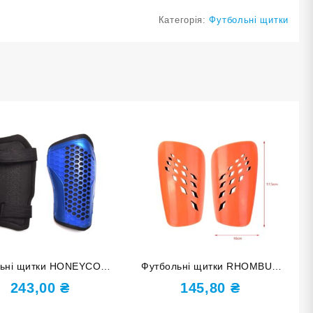
Категорія:
Футбольні щитки
льні щитки HONEYCOMB
Футбольні щитки RHOMBUS
ір S F675-S blue сині
розмір M F654-M orange
243,00
₴
145,80
₴
оранжеві