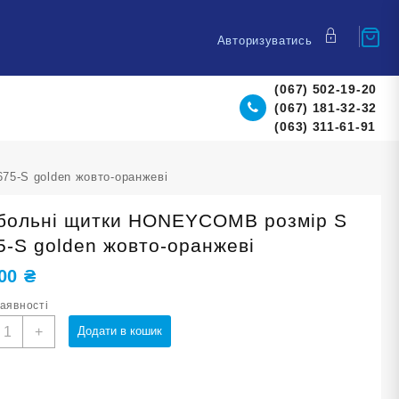
Авторизуватись
(067) 502-19-20
(067) 181-32-32
(063) 311-61-91
5-S golden жовто-оранжеві
больні щитки HONEYCOMB розмір S
5-S golden жовто-оранжеві
,00
₴
наявності
утбольні
+
Додати в кошик
итки
ONEYCOMB
озмір