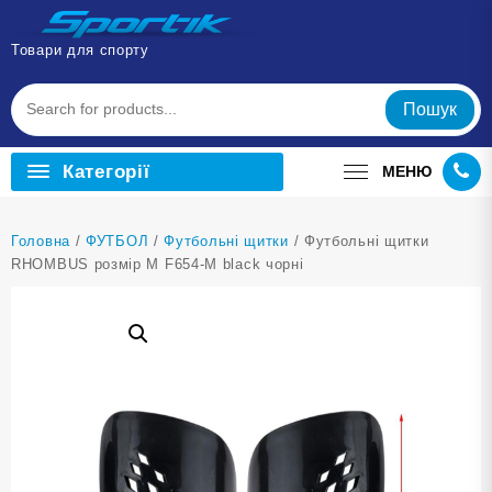
Перейти
до
Товари для спорту
вмісту
Пошук
Категорії
МЕНЮ
Головна
/
ФУТБОЛ
/
Футбольні щитки
/ Футбольні щитки
RHOMBUS розмір M F654-M black чорні