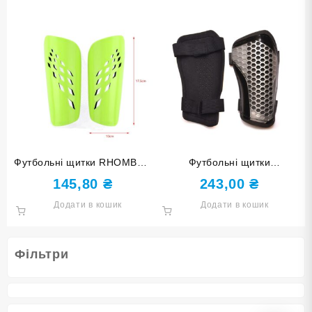
Футбольні щитки RHOMBUS
Футбольні щитки
розмір M F654-M light green
HONEYCOMB розмір S
145,80
₴
243,00
₴
лимонні
F675-S grey сірі
Додати в кошик
Додати в кошик
Фільтри