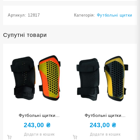
Артикул:
12817
Категорія:
Футбольні щитки
Супутні товари
Футбольні щитки
Футбольні щитки
HONEYCOMB розмір S
HONEYCOMB розмір М
243,00
₴
243,00
₴
F675-S golden жовто-
F675-М black чорно-жовті
Додати в кошик
Додати в кошик
оранжеві