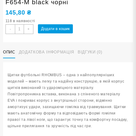
F654-M black чорні
145,80
₴
118 в наявності
Футбольні
Додати в кошик
-
+
щитки
RHOMBUS
розмір
ОПИС
ДОДАТКОВА ІНФОРМАЦІЯ
ВІДГУКИ (0)
M
F654-
M
black
Щитки футбольні RHOMBUS – одна з найпопулярніших
чорні
моделей – мають легку та надійну конструкцію, в якій корпус
кількість
щитків виконаний із удароміцного матеріалу.
Повітропроникна вставка, виконана з спіненого матеріалу
EVA і покриває корпус з внутрішньої сторони, відмінно
амортизує удари, захищаючи гомілка від травмування. Щитки
мають анатомічну форму та відповідають формі гомілки
правої та лівої ноги, що гарантує точну та комфортну посадку,
щільне прилягання та зручність під час гри.