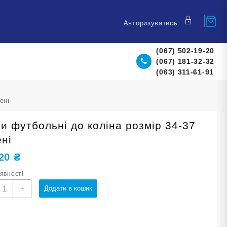
Авторизуватись
(067) 502-19-20
(067) 181-32-32
(063) 311-61-91
ені
ри футбольні до коліна розмір 34-37
ені
,20
₴
аявності
етри
+
Додати в кошик
утбольні
о
оліна