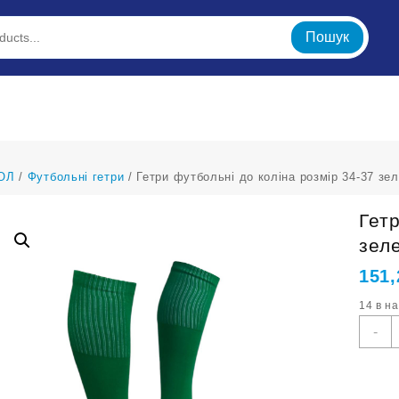
Пошук
ОЛ
/
Футбольні гетри
/ Гетри футбольні до коліна розмір 34-37 зел
Гет
зел
151
14 в н
Г
-
ф
д
к