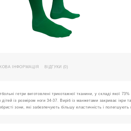
р
3
3
з
к
КОВА ІНФОРМАЦІЯ
ВІДГУКИ (0)
больні гетри виготовлені трикотажної тканини, у складі якої 73%
 дітей із розміром ноги 34-37. Виріб із манжетами закриває ікри т
ебристі зони, які забезпечують більшу еластичність і полегшують 