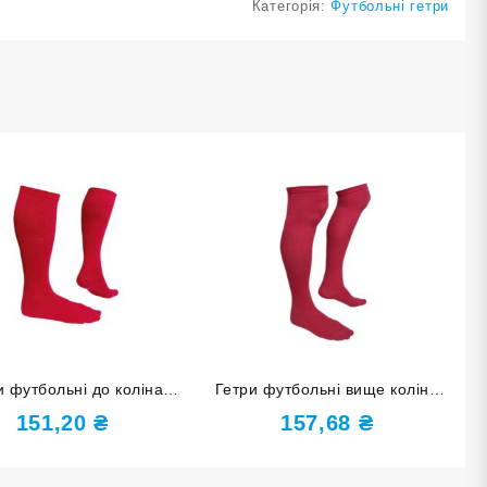
Категорія:
Футбольні гетри
и футбольні до коліна
Гетри футбольні вище коліна
змір 34-37 червоні
розмір 34-37 червоні
151,20
₴
157,68
₴