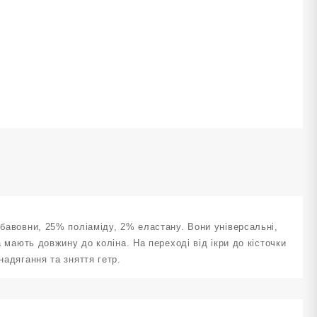
озмір
4-
7
елені
ількість
 бавовни, 25% поліаміду, 2% еластану. Вони універсальні,
а мають довжину до коліна. На переході від ікри до кісточки
надягання та зняття гетр.