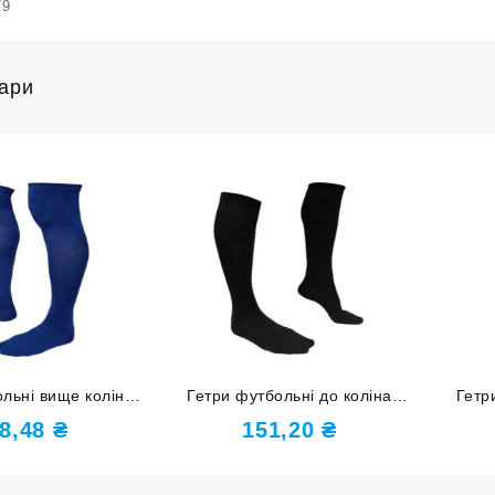
79
вари
льні вище коліна
Гетри футбольні до коліна
Гетр
8-40 темно-сині
розмір 34-37 чорні
ро
8,48
₴
151,20
₴