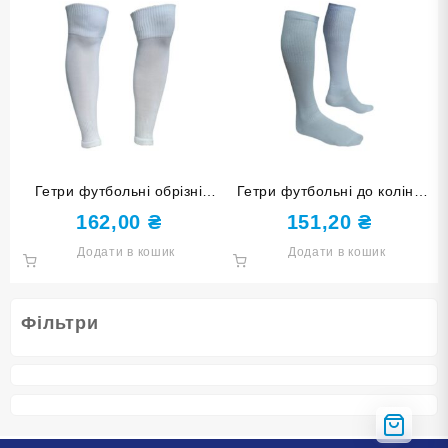
Гетри футбольні обрізні
Гетри футбольні до коліна
панчоха 38-40 білі
розмір 34-37 білі
162,00
₴
151,20
₴
Додати в кошик
Додати в кошик
Фільтри