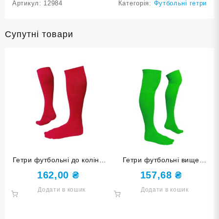
Артикул:
12984
Категорія:
Футбольні гетри
Супутні товари
Гетри футбольні до коліна
Гетри футбольні вище
розмір 38-40 червоні
коліна розмір 34-37 світло-
162,00
₴
157,68
₴
зелені
Додати в кошик
Додати в кошик