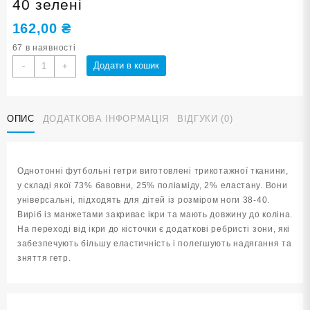
40 зелені
162,00
₴
67 в наявності
Гетри
Додати в кошик
-
+
футбольні
до
коліна
ОПИС
ДОДАТКОВА ІНФОРМАЦІЯ
ВІДГУКИ (0)
розмір
38-
40
зелені
Однотонні футбольні гетри виготовлені трикотажної тканини,
кількість
у складі якої 73% бавовни, 25% поліаміду, 2% еластану. Вони
універсальні, підходять для дітей із розміром ноги 38-40.
Виріб із манжетами закриває ікри та мають довжину до коліна.
На переході від ікри до кісточки є додаткові ребристі зони, які
забезпечують більшу еластичність і полегшують надягання та
зняття гетр.