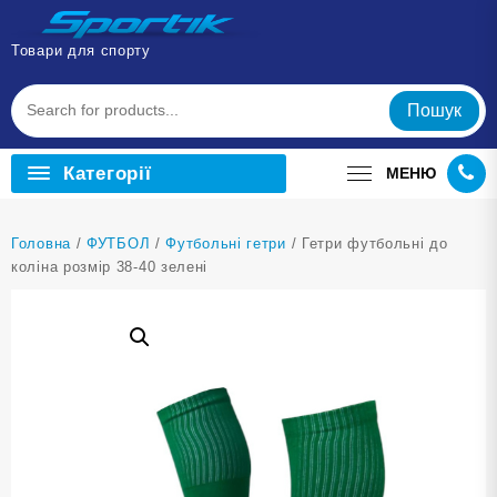
Перейти
до
Товари для спорту
вмісту
Пошук
Категорії
МЕНЮ
Головна
/
ФУТБОЛ
/
Футбольні гетри
/ Гетри футбольні до
коліна розмір 38-40 зелені