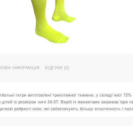
р
3
3
ж
к
КОВА ІНФОРМАЦІЯ
ВІДГУКИ (0)
больні гетри виготовлені трикотажної тканини, у складі якої 73%
 дітей із розміром ноги 34-37. Виріб із манжетами закриває ікри 
даткові ребристі зони, які забезпечують більшу еластичність і по