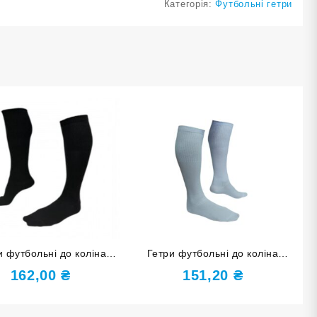
Категорія:
Футбольні гетри
и футбольні до коліна
Гетри футбольні до коліна
озмір 38-40 чорні
розмір 34-37 білі
162,00
₴
151,20
₴