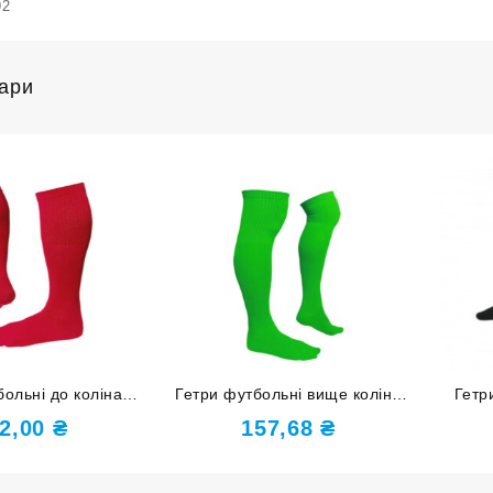
92
вари
больні до коліна
Гетри футбольні вище коліна
Гетр
38-40 червоні
розмір 34-37 світло-зелені
р
2,00
₴
157,68
₴