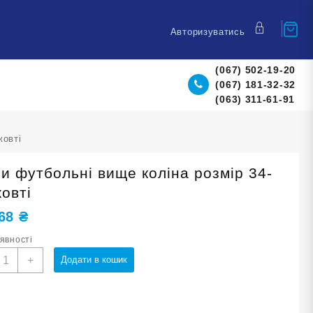
Авторизуватись
(067) 502-19-20
(067) 181-32-32
(063) 311-61-91
жовті
ри футбольні вище коліна розмір 34-
овті
,68
₴
аявності
етри
+
Додати в кошик
утбольні
ище
оліна