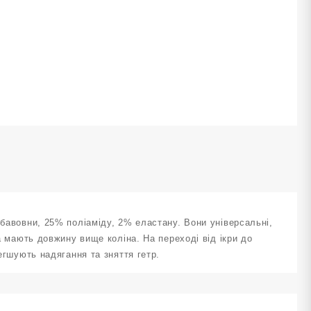
озмір
4-
7
овті
ількість
 бавовни, 25% поліаміду, 2% еластану. Вони універсальні,
та мають довжину вище коліна. На переході від ікри до
легшують надягання та зняття гетр.