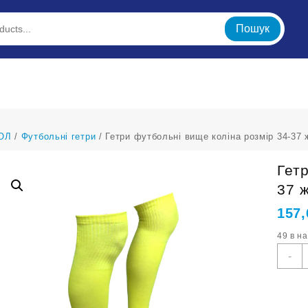
Пошук
ОЛ
/
Футбольні гетри
/ Гетри футбольні вище коліна розмір 34-37 
Гет
37 ж
157
49 в н
Г
-
ф
в
к