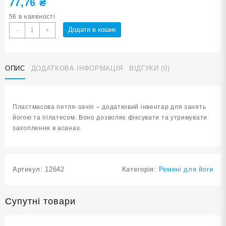
77,76
₴
56 в наявності
Кільце-
Додати в кошик
-
+
зачіп
для
йоги
ОПИС
ДОДАТКОВА ІНФОРМАЦІЯ
ВІДГУКИ (0)
та
пилатеса
кількість
Пластмасова петля-зачіп – додатковий інвентар для занять
йогою та пілатесом. Воно дозволяє фіксувати та утримувати
захоплення в асанах.
Артикул:
12642
Категорія:
Ремені для йоги
Супутні товари