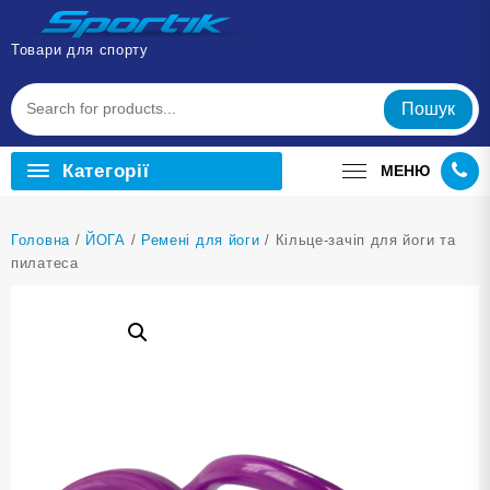
Перейти
до
Товари для спорту
вмісту
Пошук
Категорії
МЕНЮ
Головна
/
ЙОГА
/
Ремені для йоги
/ Кільце-зачіп для йоги та
пилатеса