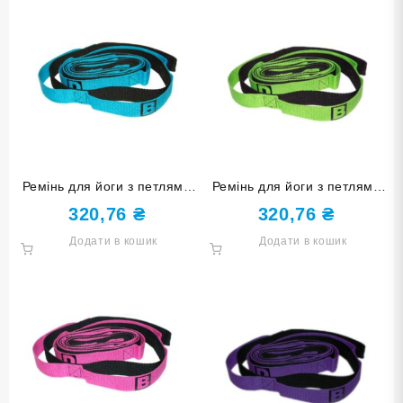
Ремінь для йоги з петлями
Ремінь для йоги з петлями
для хвату блакитний YJ-
для хвату зелений YJ-
320,76
₴
320,76
₴
ABCD-Г
ABCD-З
Додати в кошик
Додати в кошик