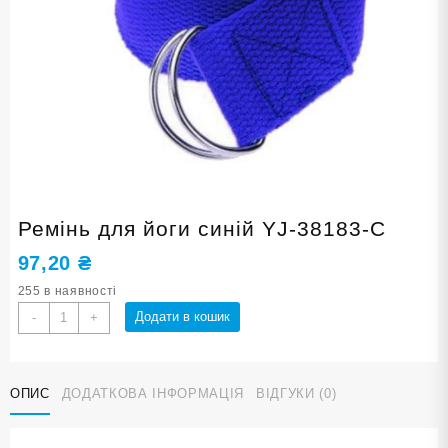
Ремінь для йоги синій YJ-38183-С
97,20
₴
255 в наявності
Ремінь
Додати в кошик
-
+
для
йоги
синій
ОПИС
ДОДАТКОВА ІНФОРМАЦІЯ
ВІДГУКИ (0)
YJ-
38183-
С