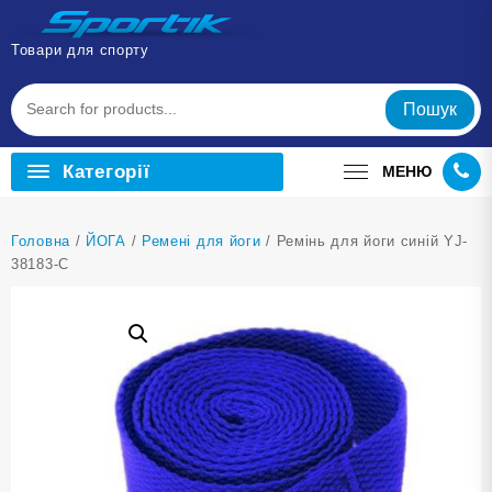
Перейти
до
Товари для спорту
вмісту
Пошук
Категорії
МЕНЮ
Головна
/
ЙОГА
/
Ремені для йоги
/ Ремінь для йоги синій YJ-
38183-С