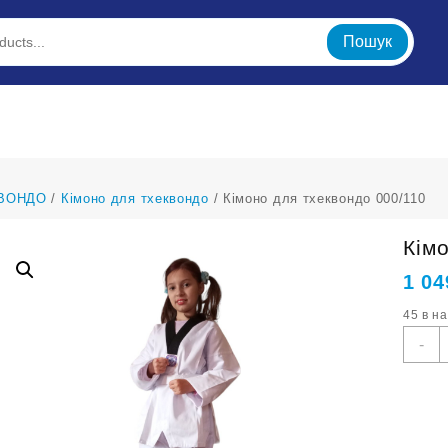
Пошук
ВОНДО
/
Кімоно для тхеквондо
/ Кімоно для тхеквондо 000/110
Кім
1 04
45 в н
К
-
д
т
0
к