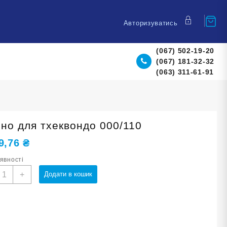
Авторизуватись
(067) 502-19-20
(067) 181-32-32
(063) 311-61-91
оно для тхеквондо 000/110
9,76
₴
аявності
імоно
+
Додати в кошик
ля
хеквондо
00/110
ількість