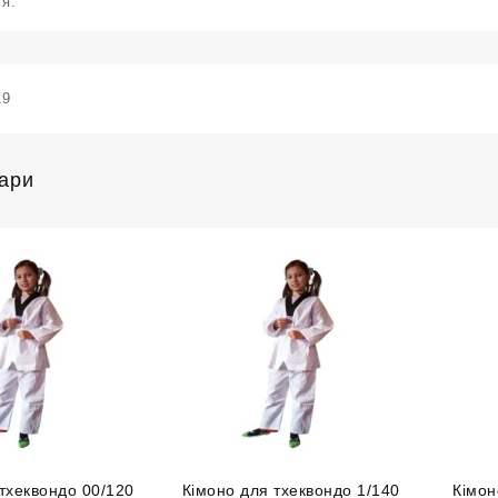
я.
19
вари
тхеквондо 00/120
Кімоно для тхеквондо 1/140
Кімон