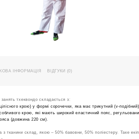
КОВА ІНФОРМАЦІЯ
ВІДГУКИ (0)
 занять тхеквондо складається з:
(цілісного крою) у формі сорочечки, яка має трикутний (v-подібний
собливого крою, які мають широкий еластичний пояс, регульован
пояса (довжина 220 см).
 з тканини склад, якою – 50% бавовни, 50% поліестеру. Таке екіп