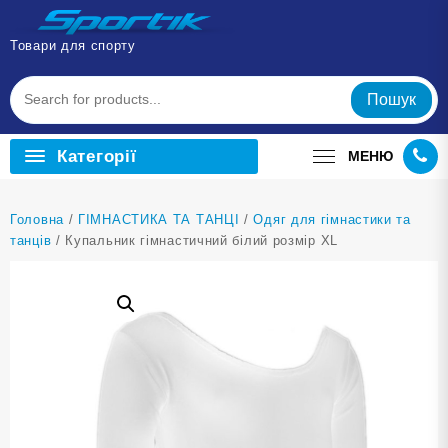
Перейти
до
Товари для спорту
вмісту
Пошук
Категорії
МЕНЮ
Головна
/
ГІМНАСТИКА ТА ТАНЦІ
/
Одяг для гімнастики та
танців
/ Купальник гімнастичний білий розмір XL