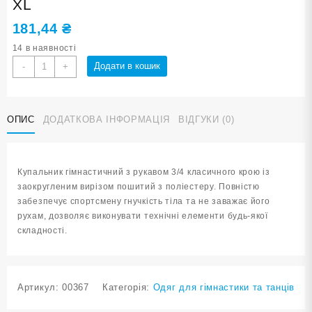
XL
181,44
₴
14 в наявності
Купальник
Додати в кошик
-
+
гімнастичний
білий
розмір
ОПИС
ДОДАТКОВА ІНФОРМАЦІЯ
ВІДГУКИ (0)
XL
кількість
Купальник гімнастичний з рукавом 3/4 класичного крою із
заокругленим вирізом пошитий з поліестеру. Повністю
забезпечує спортсмену гнучкість тіла та не заважає його
рухам, дозволяє виконувати технічні елементи будь-якої
складності.
Артикул:
00367
Категорія:
Одяг для гімнастики та танців