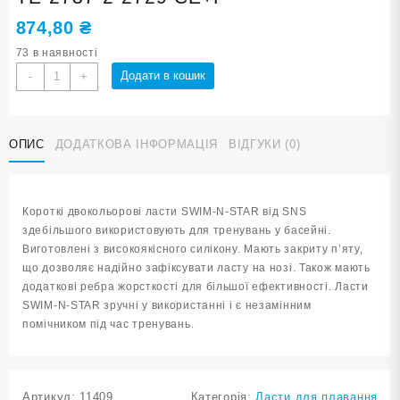
874,80
₴
73 в наявності
Ласти
Додати в кошик
-
+
для
плавання
в
ОПИС
ДОДАТКОВА ІНФОРМАЦІЯ
ВІДГУКИ (0)
басейні
SNS.
Розмір
27-
Короткі двокольорові ласти SWIM-N-STAR від SNS
29.
здебільшого використовують для тренувань у басейні.
Колір
Виготовлені з високоякісного силікону. Мають закриту п’яту,
сіро-
що дозволяє надійно зафіксувати ласту на нозі. Також мають
блакитний
додаткові ребра жорсткості для більшої ефективності. Ласти
TE-
SWIM-N-STAR зручні у використанні і є незамінним
2737-
помічником під час тренувань.
2-
2729
СЕ+Г
кількість
Артикул:
11409
Категорія:
Ласти для плавання