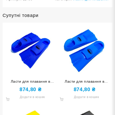
Супутні товари
Ласти для плавання в
Ласти для плавання в
басейні SNS. Розмір 33-35.
басейні SNS. Розмір 30-32.
874,80
₴
874,80
₴
Колір синій TE-2737-1-
Колір блакитний TE-2737-1-
Додати в кошик
Додати в кошик
3335-С
3032-Г