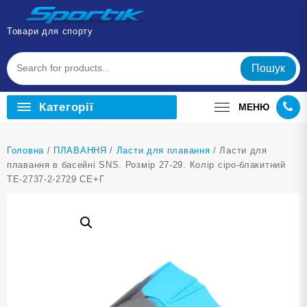
Перейти
до
Товари для спорту
вмісту
Пошук
Категорії
МЕНЮ
Головна
/
ПЛАВАННЯ
/
Ласти для плавання
/ Ласти для
плавання в басейні SNS. Розмір 27-29. Колір сіро-блакитний
TE-2737-2-2729 СЕ+Г