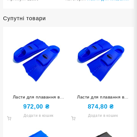
Супутні товари
Ласти для плавання в
Ласти для плавання в
басейні SNS. Розмір 36-38.
басейні SNS. Розмір 33-35.
972,00
₴
874,80
₴
Колір синій TE-2737-1-
Колір синій TE-2737-1-
Додати в кошик
Додати в кошик
3638-С
3335-С