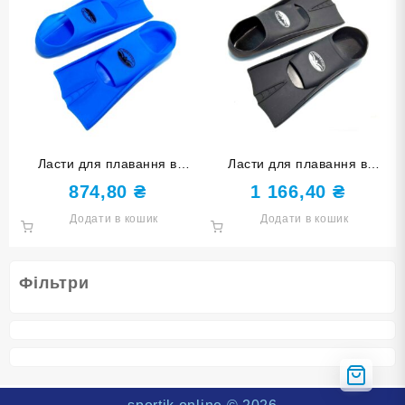
Ласти для плавання в
Ласти для плавання в
басейні SNS. Розмір 27-29.
басейні SNS. Розмір 39-41.
874,80
₴
1 166,40
₴
Колір блакитний TE-2737-1-
Колір чорний TE-2737-1-
Додати в кошик
Додати в кошик
2729-Г
3941-Ч
Фільтри