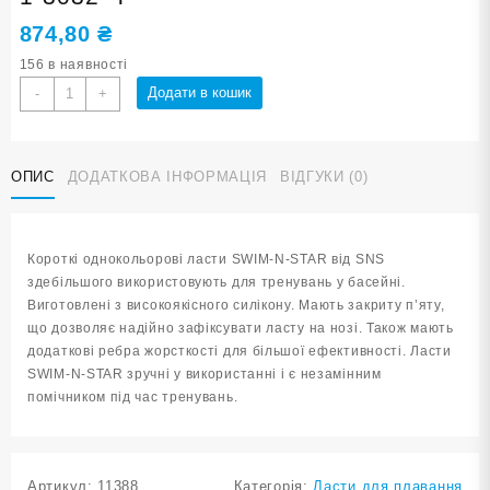
874,80
₴
156 в наявності
Ласти
Додати в кошик
-
+
для
плавання
в
ОПИС
ДОДАТКОВА ІНФОРМАЦІЯ
ВІДГУКИ (0)
басейні
SNS.
Розмір
30-
Короткі однокольорові ласти SWIM-N-STAR від SNS
32.
здебільшого використовують для тренувань у басейні.
Колір
Виготовлені з високоякісного силікону. Мають закриту п’яту,
чорний
що дозволяє надійно зафіксувати ласту на нозі. Також мають
TE-
додаткові ребра жорсткості для більшої ефективності. Ласти
2737-
SWIM-N-STAR зручні у використанні і є незамінним
1-
помічником під час тренувань.
3032-
Ч
кількість
Артикул:
11388
Категорія:
Ласти для плавання