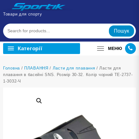
Перейти
до
Товари для спорту
вмісту
Пошук
Категорії
МЕНЮ
Головна
/
ПЛАВАННЯ
/
Ласти для плавання
/ Ласти для
плавання в басейні SNS. Розмір 30-32. Колір чорний TE-2737-
1-3032-Ч