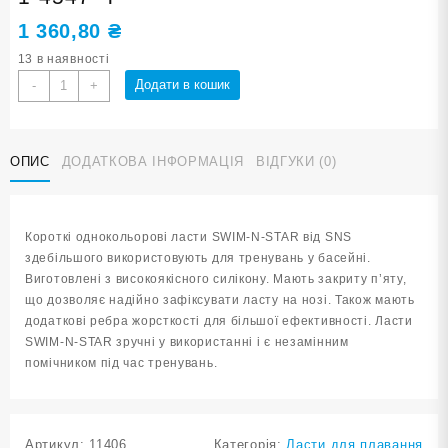
1 360,80
₴
13 в наявності
Ласти
Додати в кошик
-
+
для
плавання
в
ОПИС
ДОДАТКОВА ІНФОРМАЦІЯ
ВІДГУКИ (0)
басейні
SNS.
Розмір
45-
Короткі однокольорові ласти SWIM-N-STAR від SNS
47.
здебільшого використовують для тренувань у басейні.
Колір
Виготовлені з високоякісного силікону. Мають закриту п’яту,
чорний
що дозволяє надійно зафіксувати ласту на нозі. Також мають
TE-
додаткові ребра жорсткості для більшої ефективності. Ласти
2737-
SWIM-N-STAR зручні у використанні і є незамінним
1-
помічником під час тренувань.
4547-
Ч
кількість
Артикул:
11406
Категорія:
Ласти для плавання