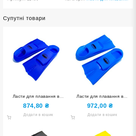
Супутні товари
Ласти для плавання в
Ласти для плавання в
басейні SNS. Розмір 27-29.
басейні SNS. Розмір 36-38.
874,80
₴
972,00
₴
Колір синій TE-2737-1-
Колір блакитний TE-2737-1-
Додати в кошик
Додати в кошик
2729-С
3638-Г