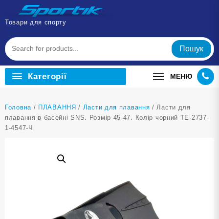
Перейти
до
Товари для спорту
вмісту
Пошук
Категорії
МЕНЮ
Головна
/
ПЛАВАННЯ
/
Ласти для плавання
/ Ласти для
плавання в басейні SNS. Розмір 45-47. Колір чорний TE-2737-
1-4547-Ч