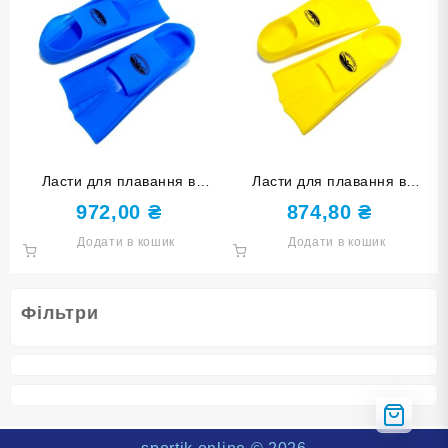
Ласти для плавання в
Ласти для плавання в
басейні SNS. Розмір 36-38.
басейні SNS. Розмір 33-35.
972,00
₴
874,80
₴
Колір блакитний TE-2737-1-
Колір жовтий TE-2737-1-
Додати в кошик
Додати в кошик
3638-Г
3335-Ж
Фільтри