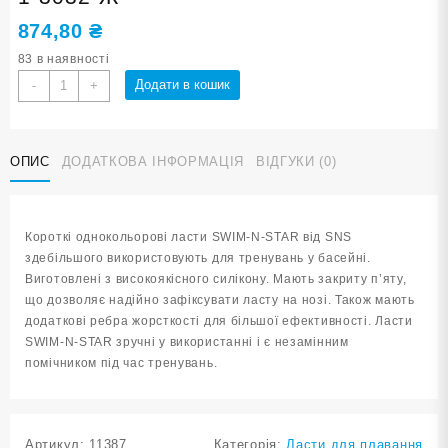
874,80
₴
83 в наявності
Ласти
Додати в кошик
-
+
для
плавання
в
ОПИС
ДОДАТКОВА ІНФОРМАЦІЯ
ВІДГУКИ (0)
басейні
SNS.
Розмір
30-
Короткі однокольорові ласти SWIM-N-STAR від SNS
32.
здебільшого використовують для тренувань у басейні.
Колір
Виготовлені з високоякісного силікону. Мають закриту п’яту,
жовтий
що дозволяє надійно зафіксувати ласту на нозі. Також мають
TE-
додаткові ребра жорсткості для більшої ефективності. Ласти
2737-
SWIM-N-STAR зручні у використанні і є незамінним
1-
помічником під час тренувань.
3032-
Ж
кількість
Артикул:
11387
Категорія:
Ласти для плавання