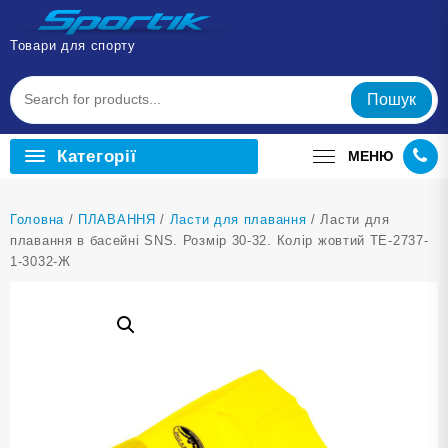
Перейти
до
Товари для спорту
вмісту
Пошук
Категорії
МЕНЮ
Головна
/
ПЛАВАННЯ
/
Ласти для плавання
/ Ласти для
плавання в басейні SNS. Розмір 30-32. Колір жовтий TE-2737-
1-3032-Ж