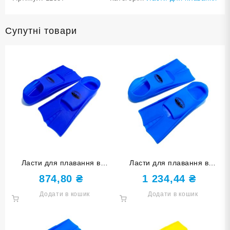
Супутні товари
Ласти для плавання в
Ласти для плавання в
басейні SNS. Розмір 30-32.
басейні SNS. Розмір 42-44.
874,80
₴
1 234,44
₴
Колір синій TE-2737-1-
Колір блакитний TE-2737-1-
Додати в кошик
Додати в кошик
3032-С
4244-Г