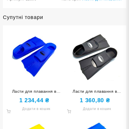
Супутні товари
Ласти для плавання в
Ласти для плавання в
басейні SNS. Розмір 42-44.
басейні SNS. Розмір 45-47.
1 234,44
₴
1 360,80
₴
Колір синій TE-2737-1-
Колір чорний TE-2737-1-
Додати в кошик
Додати в кошик
4244-С
4547-Ч