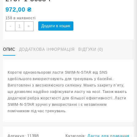
972,00
₴
158 в наявності
Ласти
Додати в кошик
-
+
для
плавання
в
ОПИС
ДОДАТКОВА ІНФОРМАЦІЯ
ВІДГУКИ (0)
басейні
SNS.
Розмір
36-
Короткі однокольорові ласти SWIM-N-STAR від SNS
38.
здебільшого використовують для тренувань у басейні.
Колір
Виготовлені з високоякісного силікону. Мають закриту п’яту,
блакитний
що дозволяє надійно зафіксувати ласту на нозі. Також мають
TE-
додаткові ребра жорсткості для більшої ефективності. Ласти
2737-
SWIM-N-STAR зручні у використанні і є незамінним
1-
помічником під час тренувань.
3638-
Г
кількість
Артикул:
11398
Категорія:
Ласти для плавання