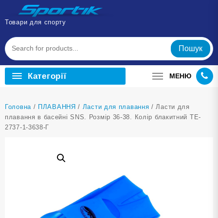
Перейти
до
Товари для спорту
вмісту
Пошук
Категорії
МЕНЮ
Головна
/
ПЛАВАННЯ
/
Ласти для плавання
/ Ласти для
плавання в басейні SNS. Розмір 36-38. Колір блакитний TE-
2737-1-3638-Г