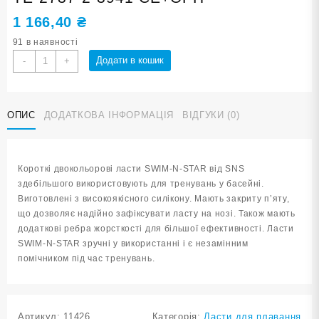
1 166,40
₴
91 в наявності
Ласти
Додати в кошик
-
+
для
плавання
в
ОПИС
ДОДАТКОВА ІНФОРМАЦІЯ
ВІДГУКИ (0)
басейні
SNS.
Розмір
39-
Короткі двокольорові ласти SWIM-N-STAR від SNS
41.
здебільшого використовують для тренувань у басейні.
Колір
Виготовлені з високоякісного силікону. Мають закриту п’яту,
сіро-
що дозволяє надійно зафіксувати ласту на нозі. Також мають
оранжевий
додаткові ребра жорсткості для більшої ефективності. Ласти
TE-
SWIM-N-STAR зручні у використанні і є незамінним
2737-
помічником під час тренувань.
2-
3941
СЕ+ОРН
кількість
Артикул:
11426
Категорія:
Ласти для плавання