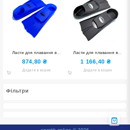
Ласти для плавання в
Ласти для плавання в
басейні SNS. Розмір 30-32.
басейні SNS. Розмір 39-41.
874,80
₴
1 166,40
₴
Колір синій TE-2737-1-
Колір чорний TE-2737-1-
Додати в кошик
Додати в кошик
3032-С
3941-Ч
Фільтри