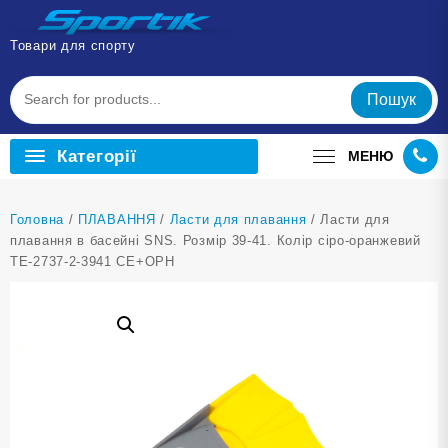
Перейти
до
Товари для спорту
вмісту
Пошук
Категорії
МЕНЮ
Головна
/
ПЛАВАННЯ
/
Ласти для плавання
/ Ласти для
плавання в басейні SNS. Розмір 39-41. Колір сіро-оранжевий
TE-2737-2-3941 СЕ+ОРН