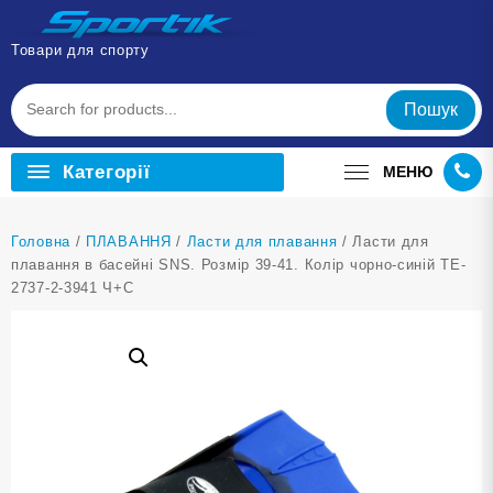
Перейти
до
Товари для спорту
вмісту
Пошук
Категорії
МЕНЮ
Головна
/
ПЛАВАННЯ
/
Ласти для плавання
/ Ласти для
плавання в басейні SNS. Розмір 39-41. Колір чорно-синій TE-
2737-2-3941 Ч+С