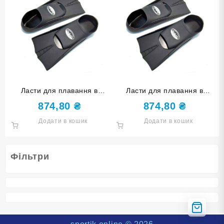
Ласти для плавання в
Ласти для плавання в
басейні SNS. Розмір 33-35.
басейні SNS. Розмір 27-29.
874,80
₴
874,80
₴
Колір чорний TE-2737-1-
Колір чорний TE-2737-1-
Додати в кошик
Додати в кошик
3335-Ч
2729-Ч
Фільтри