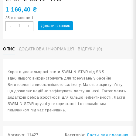
1 166,40
₴
35 в наявності
Ласти
Додати в кошик
-
+
для
плавання
в
ОПИС
ДОДАТКОВА ІНФОРМАЦІЯ
ВІДГУКИ (0)
басейні
SNS.
Розмір
39-
Короткі двокольорові ласти SWIM-N-STAR від SNS
41.
здебільшого використовують для тренувань у басейні.
Колір
Виготовлені з високоякісного силікону. Мають закриту п’яту,
чорно-
що дозволяє надійно зафіксувати ласту на нозі. Також мають
синій
додаткові ребра жорсткості для більшої ефективності. Ласти
TE-
SWIM-N-STAR зручні у використанні і є незамінним
2737-
помічником під час тренувань.
2-
3941
Ч+С
кількість
Артикул:
11427
Категорія:
Ласти для плавання