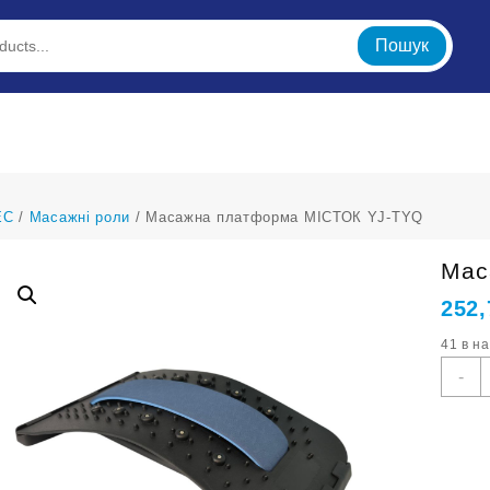
Пошук
ЕС
/
Масажні роли
/ Масажна платформа МІСТОК YJ-TYQ
Мас
252
41 в н
М
-
п
М
Y
T
к