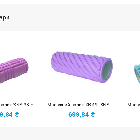
вари
валик SNS 33 см
Масажний валик ХВИЛІ SNS 33
Маса
етовий EVASX3-33-
см світло-фіолетовий XW7-33-
блаки
9,84
₴
699,84
₴
purple-
purple-