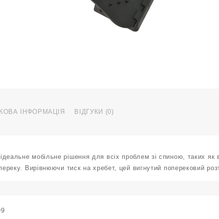
КОВА ІНФОРМАЦІЯ
ВІДГУКИ (0)
деальне мобільне рішення для всіх проблем зі спиною, таких як в
опереку. Вирівнюючи тиск на хребет, цей вигнутий поперековий ро
99