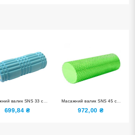
жний валик SNS 33 см
Масажний валик SNS 45 см
тний EVASX3-33-blue-X
салатовий EVAYJ-45-СА
699,84
₴
972,00
₴