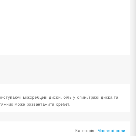
иступаючі міжхребцеві диски, біль у спині/грижі диска та
зтяжник може розвантажити хребет.
Категорія:
Масажні роли