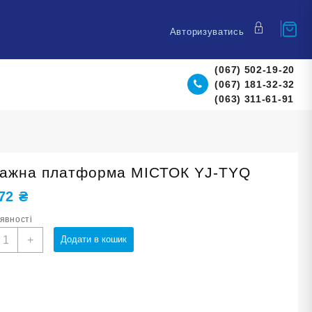
Авторизуватись
(067) 502-19-20
(067) 181-32-32
(063) 311-61-91
ажна платформа МІСТОК YJ-TYQ
,72
₴
аявності
асажна
+
Додати в кошик
латформа
ІСТОК
J-
YQ
ількість