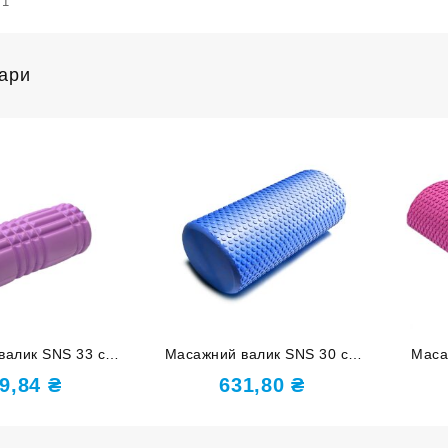
71
вари
валик SNS 33 см
Масажний валик SNS 30 см
Маса
етовий EVASX3-33-
синій YJ-30-С
9,84
₴
631,80
₴
purple-