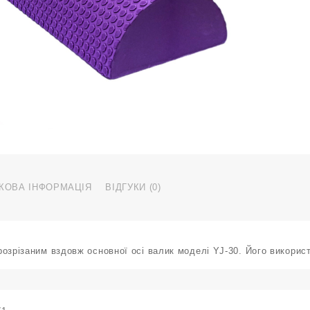
ф
D
к
КОВА ІНФОРМАЦІЯ
ВІДГУКИ (0)
озрізаним вздовж основної осі валик моделі YJ-30. Його використ