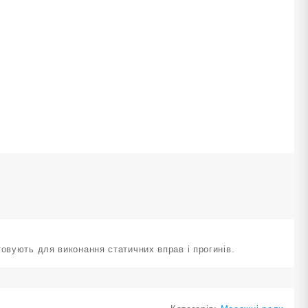
іолетовий
-
Ф
ількість
овують для виконання статичних вправ і прогинів.