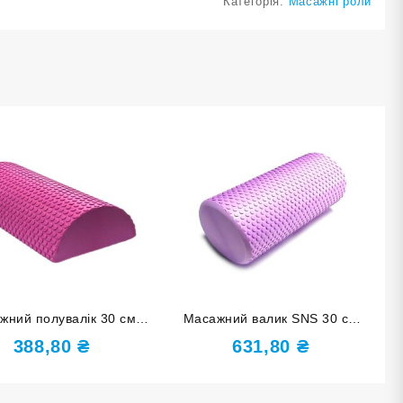
Категорія:
Масажні роли
жний полувалік 30 см
Масажний валик SNS 30 см
рожевий D-Р
фіолетовий YJ-30-Ф
388,80
₴
631,80
₴