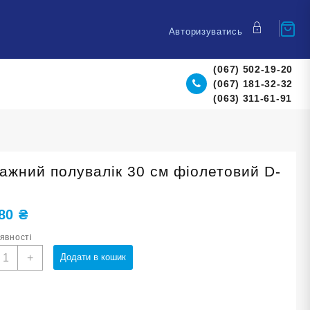
Авторизуватись
(067) 502-19-20
(067) 181-32-32
(063) 311-61-91
ажний полувалік 30 см фіолетовий D-
,80
₴
аявності
асажний
+
Додати в кошик
олувалік
0
м