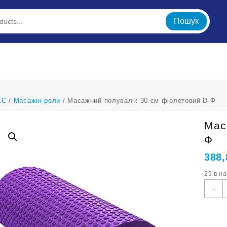
Пошук
ЕС
/
Масажні роли
/ Масажний полувалік 30 см фіолетовий D-Ф
Мас
Ф
388
29 в н
М
-
п
3
с