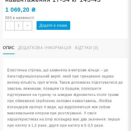
1 069,20
₴
555 в наявності
Еспандер
Додати в кошик
-
+
стрічка-
кільце
SNS
ОПИС
ДОДАТКОВА ІНФОРМАЦІЯ
ВІДГУКИ (0)
навантаження
17-
54
кг
Еластична стрічка, що замкнена в метрове кільце – це
145-
багатофункціональний виріб, який при тренуванні задіює
45
велику кількість груп м’язів. Також допомагає підготуватися до
кількість
змагань лижникам, плавцям та борцям, полегшити
підтягування на турніку та швидше відновитись після травм
при обмеженні серйозних силових навантажень. Лінійка
еспандерів налічує 4 види, що відрізняються між собою
максимальним опором при розтягуванні. У своїх
характеристиках на опір еспандер має два значення: перше
при натягу в 1,2 рази, друге при натягу в 3-3,5 рази.