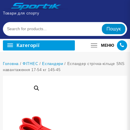
Перейти
до
Товари для спорту
вмісту
Пошук
Категорії
МЕНЮ
Головна
/
ФІТНЕС
/
Еспандери
/ Еспандер стрічка-кільце SNS
навантаження 17-54 кг 145-45