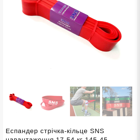
Еспандер стрічка-кільце SNS
навантаження 17-54 кг 145-45