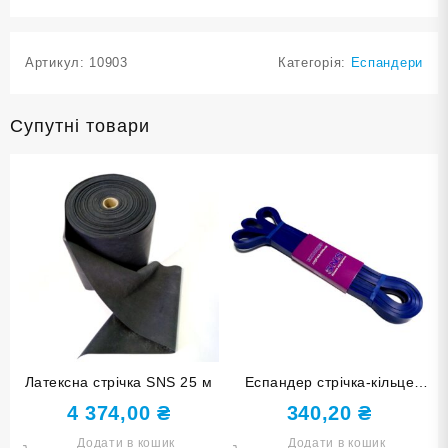
Артикул:
10903
Категорія:
Еспандери
Супутні товари
Латексна стрічка SNS 25 м
Еспандер стрічка-кільце
SNS навантаження 2-15 кг
4 374,00
₴
340,20
₴
145-13
Додати в кошик
Додати в кошик