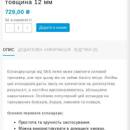
товщина 12 мм
729,00
₴
92 в наявності
Еспандер
Додати в кошик
-
+
шнур
SNS,
довжина
ОПИС
ДОДАТКОВА ІНФОРМАЦІЯ
ВІДГУКИ (0)
5
м,
товщина
12
Еспандер-шнур від SNS легко може замінити силовий
мм
тренажер, але при цьому він не займе багато місця. Лінійка
кількість
цих еспандерів дасть змогу не зупинятися на досягнутому
результаті, а постійно вдосконалюватись, збільшуючи
навантаження. Особливо популярний цей еспандер на
тренуваннях боксерів, борців, лижників та плавців.
Основні переваги еспандера:
Простота та зручність застосування.
Можна використовувати в домашніх умовах.