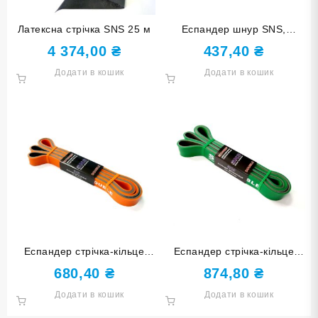
Латексна стрічка SNS 25 м
Еспандер шнур SNS,
довжина 3 м, товщина 12
4 374,00
₴
437,40
₴
мм
Додати в кошик
Додати в кошик
Еспандер стрічка-кільце
Еспандер стрічка-кільце
подвійний SNS 145-22-
подвійний SNS 145-32-
680,40
₴
874,80
₴
DOUBLE
DOUBLE
Додати в кошик
Додати в кошик