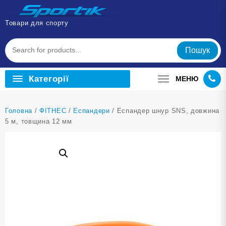
Перейти
до
Товари для спорту
вмісту
Пошук
Категорії
МЕНЮ
Головна
/
ФІТНЕС
/
Еспандери
/ Еспандер шнур SNS, довжина
5 м, товщина 12 мм