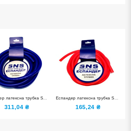
ер латексна трубка SNS
Еспандер латексна трубка SNS
heavy G120-35
light G90-20
311,04
₴
165,24
₴