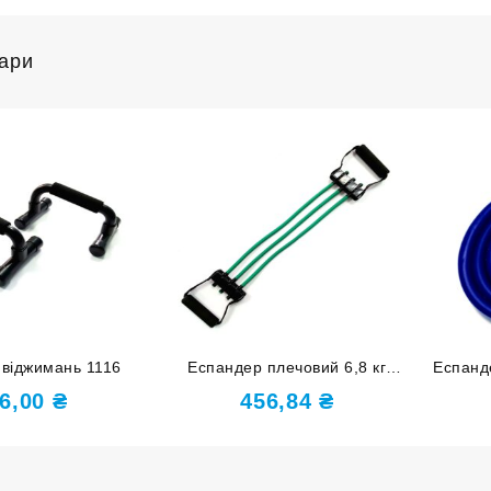
вари
 віджимань 1116
Еспандер плечовий 6,8 кг
Еспанд
WX8006-15LB
6,00
₴
456,84
₴