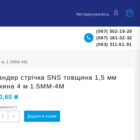
Авторизуватись
(067) 502-19-20
(067) 181-32-32
(063) 311-61-91
4 м 1.5MM-4M
андер стрічка SNS товщина 1,5 мм
жина 4 м 1.5MM-4M
0,60
₴
наявності
спандер
+
Додати в кошик
трічка
NS
овщина