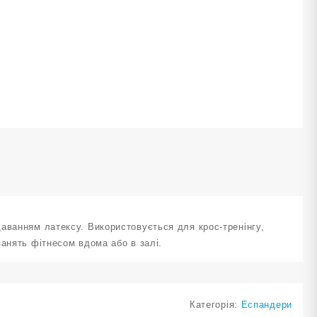
,5
м
овжина
.5MM-
M
ількість
аванням латексу. Використовується для крос-тренінгу,
занять фітнесом вдома або в залі.
Категорія:
Еспандери