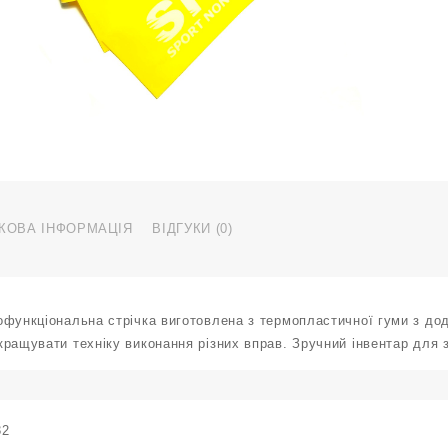
1
м
д
4
м
1
4
к
КОВА ІНФОРМАЦІЯ
ВІДГУКИ (0)
офункціональна стрічка виготовлена з термопластичної гуми з дод
ращувати техніку виконання різних вправ. Зручний інвентар для 
32