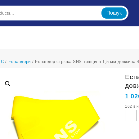
Пошук
ЕС
/
Еспандери
/ Еспандер стрічка SNS товщина 1,5 мм довжина 
Есп
дов
1 02
162 в 
Е
-
с
S
т