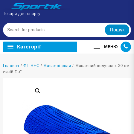
Перейти
до
Товари для спорту
вмісту
Пошук
Категорії
МЕНЮ
Головна
/
ФІТНЕС
/
Масажні роли
/ Масажний полувалік 30 см
синій D-С