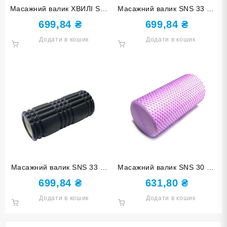
Масажний валик ХВИЛІ SNS
Масажний валик SNS 33 см
33 см чорний XW7-33-black
хвилясто-фіолетовий
699,84
₴
699,84
₴
EVASX3-33-KM-purple
Додати в кошик
Додати в кошик
Масажний валик SNS 33 см
Масажний валик SNS 30 см
чорний EVASX3-33-black
фіолетовий YJ-30-Ф
699,84
₴
631,80
₴
Додати в кошик
Додати в кошик