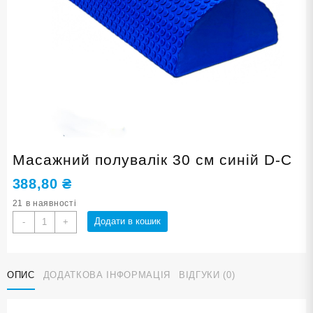
Масажний полувалік 30 см синій D-С
388,80
₴
21 в наявності
Масажний
Додати в кошик
-
+
полувалік
30
см
ОПИС
ДОДАТКОВА ІНФОРМАЦІЯ
ВІДГУКИ (0)
синій
D-
С