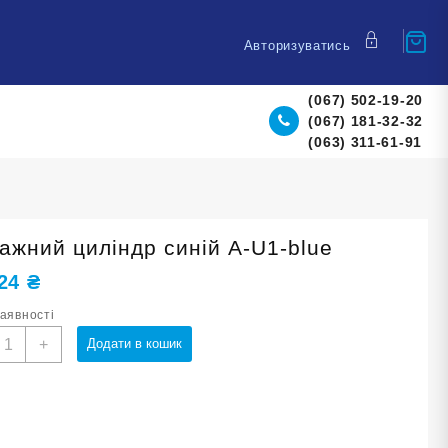
Авторизуватись
(067) 502-19-20
(067) 181-32-32
(063) 311-61-91
ажний циліндр синій A-U1-blue
,24
₴
наявності
асажний
+
Додати в кошик
иліндр
иній
-
1-
lue