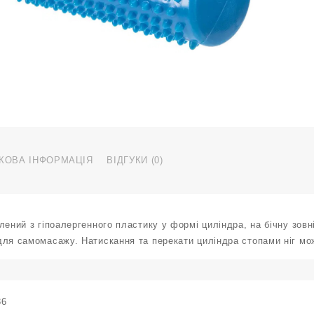
к
КОВА ІНФОРМАЦІЯ
ВІДГУКИ (0)
лений з гіпоалергенного пластику у формі циліндра, на бічну зов
для самомасажу. Натискання та перекати циліндра стопами ніг мо
86