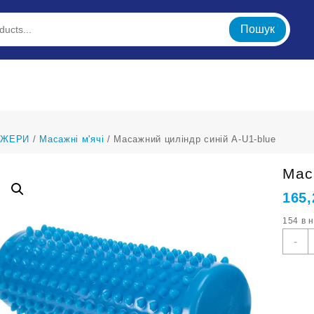
Пошук
АЖЕРИ
/
Масажні м'ячі
/ Масажний циліндр синій A-U1-blue
Мас
165
154 в 
М
-
ц
с
A
U
b