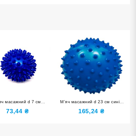
яч масажний d 7 см
М’яч масажний d 23 см синій
дувний синій D7-С
надувний D23 (180Гр)-С
73,44
₴
165,24
₴