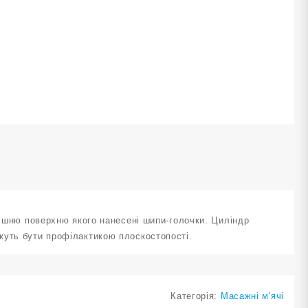
ількість
нішню поверхню якого нанесені шипи-голочки. Циліндр
жуть бути профілактикою плоскостопості.
Категорія:
Масажні м'ячі