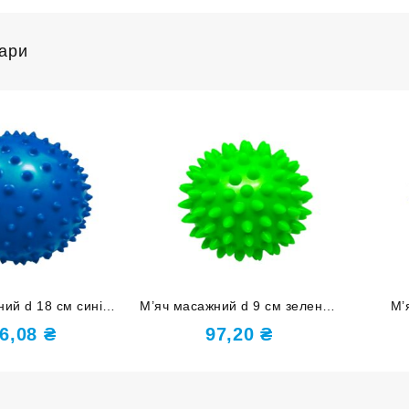
вари
ий d 18 см синій
М’яч масажний d 9 см зелений
М’
 D18 (150Гр)-С
надувний D9 (60Гр)-З
на
6,08
₴
97,20
₴