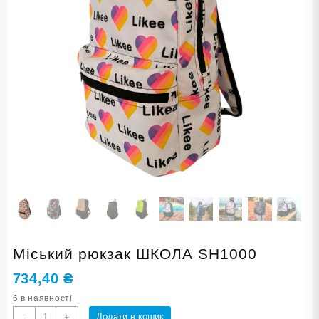
Міський рюкзак ШКОЛА SH1000
734,40
₴
6 в наявності
Міський
Додати в кошик
-
+