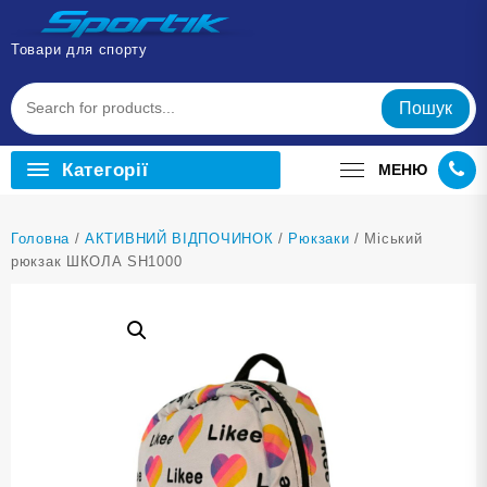
Перейти
до
Товари для спорту
вмісту
Пошук
Категорії
МЕНЮ
Головна
/
АКТИВНИЙ ВІДПОЧИНОК
/
Рюкзаки
/ Міський
рюкзак ШКОЛА SH1000