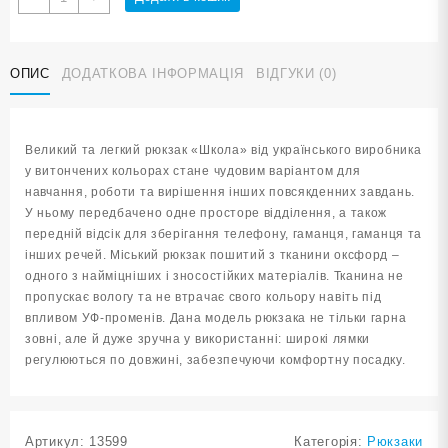
рюкзак
ШКОЛА
SH1000
ОПИС
ДОДАТКОВА ІНФОРМАЦІЯ
ВІДГУКИ (0)
кількість
Великий та легкий рюкзак «Школа» від українського виробника
у витончених кольорах стане чудовим варіантом для
навчання, роботи та вирішення інших повсякденних завдань.
У ньому передбачено одне просторе відділення, а також
передній відсік для зберігання телефону, гаманця, гаманця та
інших речей. Міський рюкзак пошитий з тканини оксфорд –
одного з найміцніших і зносостійких матеріалів. Тканина не
пропускає вологу та не втрачає свого кольору навіть під
впливом УФ-променів. Дана модель рюкзака не тільки гарна
зовні, але й дуже зручна у використанні: широкі лямки
регулюються по довжині, забезпечуючи комфортну посадку.
Артикул:
13599
Категорія:
Рюкзаки