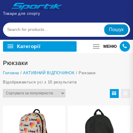
Перейти
до
Товари для спорту
вмісту
Пошук
Категорії
МЕНЮ
Рюкзаки
Головна
/
АКТИВНИЙ ВІДПОЧИНОК
/ Рюкзаки
Відсортовано
Відображаються усі з 10 результатів
за
популярністю