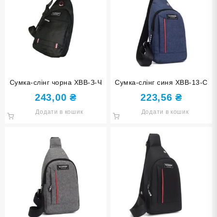
Сумка-слінг чорна ХВВ-З-Ч
Сумка-слінг синя ХВВ-13-С
243,00
₴
223,56
₴
Додати в кошик
Додати в кошик