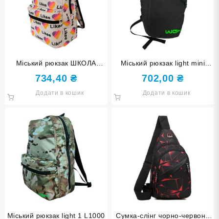
Міський рюкзак ШКОЛА
Міський рюкзак light mini
SH1000
L1002
734,40
₴
702,00
₴
Додати в кошик
Додати в кошик
Міський рюкзак light 1 L1000
Сумка-слінг чорно-червона