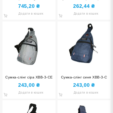
ХВВ-6-Ч+К
745,20
₴
262,44
₴
Додати в кошик
Додати в кошик
Сумка-слінг сіра ХВВ-3-СЕ
Сумка-слінг синя ХВВ-3-С
243,00
₴
243,00
₴
Додати в кошик
Додати в кошик