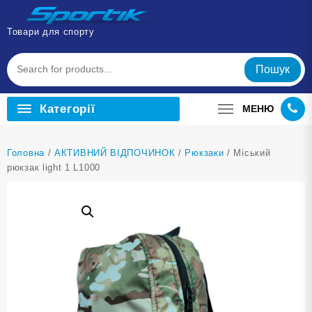
Перейти
до
Товари для спорту
вмісту
Пошук
Категорії
МЕНЮ
Головна
/
АКТИВНИЙ ВІДПОЧИНОК
/
Рюкзаки
/ Міський
рюкзак light 1 L1000