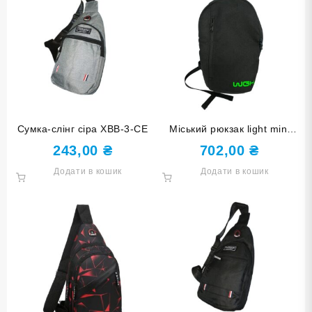
Сумка-слінг сіра ХВВ-3-СЕ
Міський рюкзак light mini
L1002
243,00
₴
702,00
₴
Додати в кошик
Додати в кошик