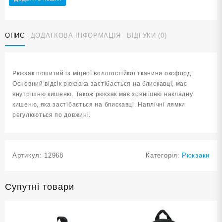
рюкзак
light
1
ОПИС
ДОДАТКОВА ІНФОРМАЦІЯ
ВІДГУКИ (0)
L1000
кількість
Рюкзак пошитий із міцної вологостійкої тканини оксфорд.
Основний відсік рюкзака застібається на блискавці, має
внутрішню кишеню. Також рюкзак має зовнішню накладну
кишеню, яка застібається на блискавці. Наплічні лямки
регулюються по довжині.
Артикул:
12968
Категорія:
Рюкзаки
Супутні товари