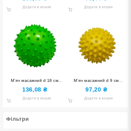
(150Гр)-С
Додати в кошик
Додати в кошик
М’яч масажний d 18 см
М’яч масажний d 9 см
зелений надувний D18
жовтий надувний D9 (60Гр)-
136,08
₴
97,20
₴
(150Гр)-З
Ж
Додати в кошик
Додати в кошик
Фільтри