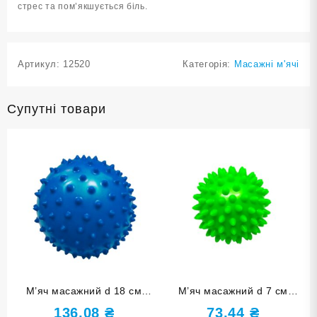
стрес та пом’якшується біль.
Артикул:
12520
Категорія:
Масажні м'ячі
Супутні товари
М’яч масажний d 18 см
М’яч масажний d 7 см
синій надувний D18
надувний зелений D7-З
136,08
₴
73,44
₴