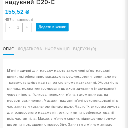
надувний D20-С
155,52
₴
457 в наявності
М'яч
Додати в кошик
-
+
масажний
d
20
ОПИС
ДОДАТКОВА ІНФОРМАЦІЯ
ВІДГУКИ (0)
см
синій
надувний
D20-
М’ячі надувні для масажу мають закруглені м’які масажні
С
шипи, які ефективно масажують рефлексогенні зони, але не
кількість
травмують шкіру навіть при сильному натисканні. Жорсткість
м’ячика можна контролювати шляхом здування (надування)
через ніпель. Голкова поверхня м’яча також впливає на
нервові закінчення. Масажні надувні м’ячі рекомендовані під
час занять лікувальною гімнастикою. Часто їх використовують
для оздоровчого масажу ніг, рук, спини та рефлексотерапії
всіх частин тіла. Масаж з м’ячем сприяє підвищенню тонусу
шкіри та покращенню кровообігу. Заняття з м’ячем знімає