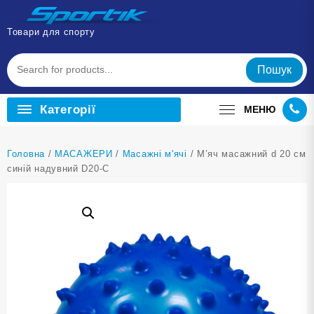
Перейти
до
Товари для спорту
вмісту
Пошук
Категорії
МЕНЮ
Головна
/
МАСАЖЕРИ
/
Масажні м'ячі
/ М’яч масажний d 20 см
синій надувний D20-С