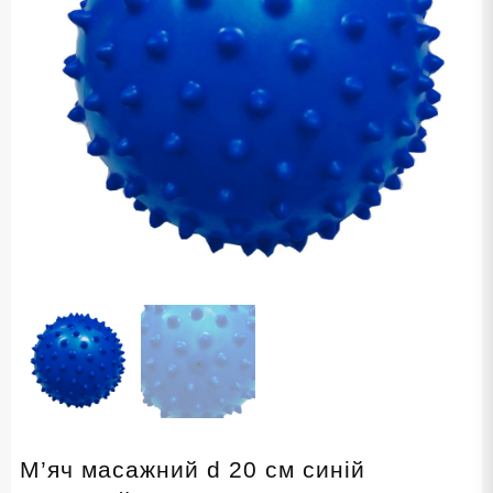
М’яч масажний d 20 см синій